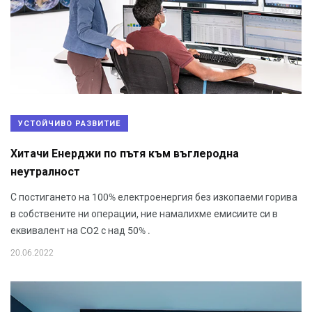
УСТОЙЧИВО РАЗВИТИЕ
Хитачи Енерджи по пътя към въглеродна
неутралност
С постигането на 100% електроенергия без изкопаеми горива
в собствените ни операции, ние намалихме емисиите си в
еквивалент на CO2 с над 50% .
20.06.2022