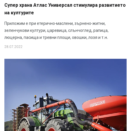
Супер храна Атлас Универсал стимулира развитието
на културите
Приложим е при етерично-маслени, зърнено-житни,
зеленчукови култури, царевица, слънчоглед, рапица,
люцерна, пасища и тревни площи, овошки, лозя и т.н.
28.07.2022