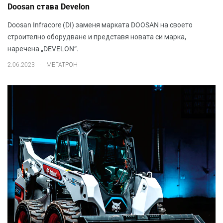
Doosan става Develon
Doosan Infracore (DI) заменя марката DOOSAN на своето
строително оборудване и представя новата си марка,
наречена „DEVELON“.
.
2.06.2023
МЕГАТРОН