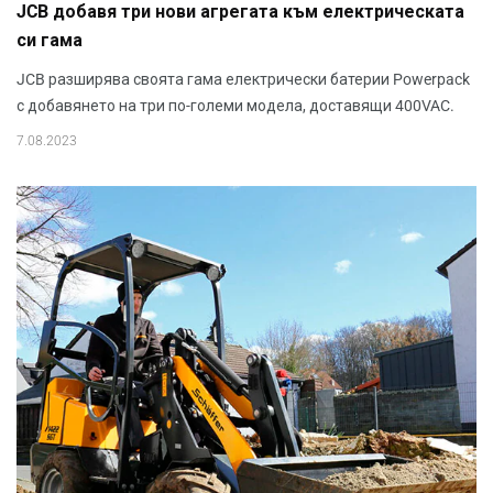
JCB добавя три нови агрегата към електрическата
си гама
JCB разширява своята гама електрически батерии Powerpack
с добавянето на три по-големи модела, доставящи 400VAC.
7.08.2023