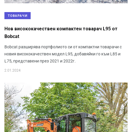
ТОВАРАЧИ
Нов висококачествен компактен товарач L95 от
Bobcat
Bobcat разширява портфолиото си от компактни товарачи с
новия висококачествен модел L95, добавяйки го към L85 и
L75, представени през 2021 и 2022г.
2.01.2024