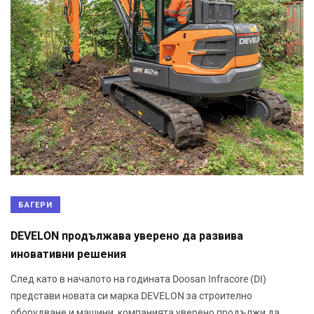
БАГЕРИ
DEVELON продължава уверено да развива
иновативни решения
След като в началото на годината Doosan Infracore (DI)
представи новата си марка DEVELON за строително
оборудване и машини, компанията уверено продължи да