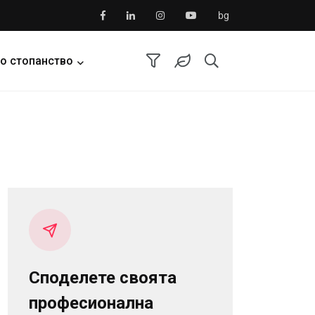
bg
о стопанство
Споделете своята
професионална