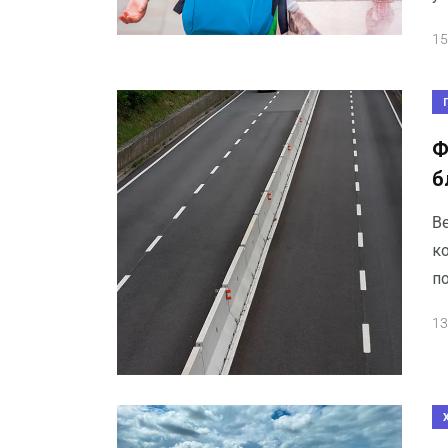
15
Ф
б
Be
к
по
13