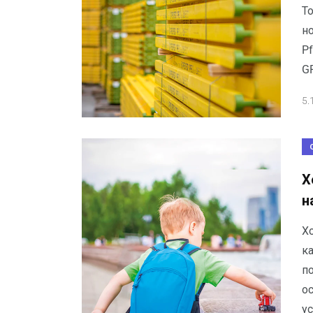
Т
н
Pf
G
5.
Х
н
Х
к
п
о
у