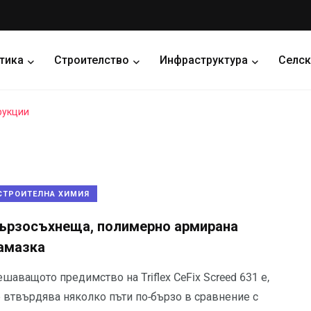
тика
Строителство
Инфраструктура
Селск
рукции
СТРОИТЕЛНА ХИМИЯ
ързосъхнеща, полимерно армирана
амазка
шаващото предимство на Triflex CeFix Screed 631 е,
е втвърдява няколко пъти по-бързо в сравнение с