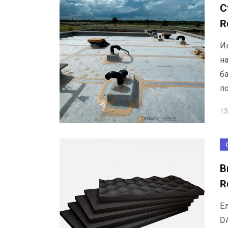
С
R
И
н
б
п
13
В
R
Е
D