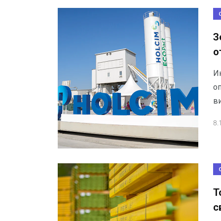
З
о
И
о
в
8.
Т
с