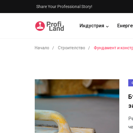
Share Your Professional Story!
Индустрия
Енерге
Начало
Строителство
Фундамент и конст
Б
з
Ре
ч