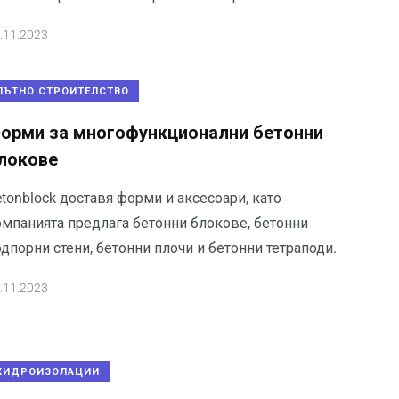
.11.2023
ПЪТНО СТРОИТЕЛСТВО
орми за много­функ­ци­онални бетонни
локове
tonblock доставя форми и аксесоари, като
омпанията предлага бетонни блокове, бетонни
дпорни стени, бетонни плочи и бетонни тетраподи.
.11.2023
ХИДРОИЗОЛАЦИИ