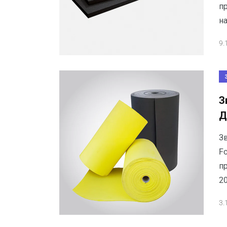
п
н
9.
З
Д
З
F
п
2
3.