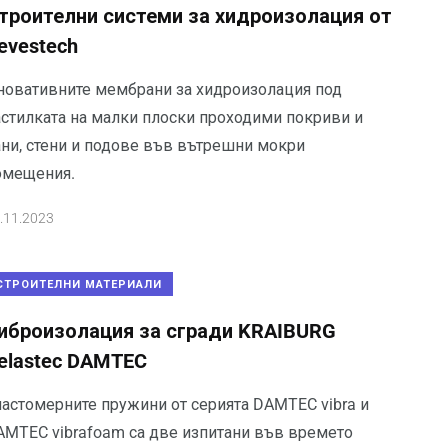
троителни системи за хидроизолация от
evestech
новативните мембрани за хидроизолация под
астилката на малки плоски проходими покриви и
ани, стени и подове във вътрешни мокри
омещения.
.11.2023
СТРОИТЕЛНИ МАТЕРИАЛИ
иброизолация за сгради KRAIBURG
elastec DAMTEC
ластомерните пружини от серията DAMTEC vibra и
AMTEC vibrafoam са две изпитани във времето