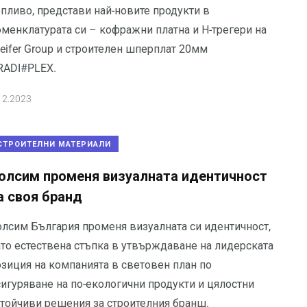
опливо, представи най-новите продукти в
оменклатурата си – кофражни платна и Н-трегери на
eifer Group и строителен шперплат 20мм
RADI#PLEX.
12.2023
СТРОИТЕЛНИ МАТЕРИАЛИ
олсим променя визуалната идентичност
а своя бранд
олсим България променя визуалната си идентичност,
ато естествена стъпка в утвърждаване на лидерската
озиция на компанията в световен план по
сигуряване на по-екологични продукти и цялостни
стойчиви решения за строителния бранш.