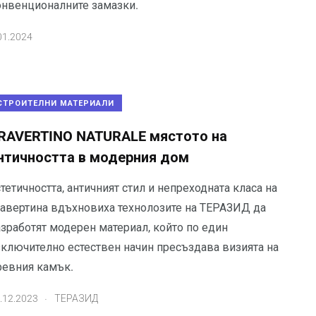
онвенционалните замазки.
01.2024
СТРОИТЕЛНИ МАТЕРИАЛИ
RAVERTINO NATURALE мястото на
нтичността в модерния дом
тетичността, античният стил и непреходната класа на
равертина вдъхновиха технолозите на ТЕРАЗИД да
азработят модерен материал, който по един
зключително естествен начин пресъздава визията на
ревния камък.
.
.12.2023
ТЕРАЗИД