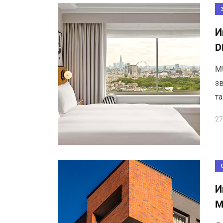
И
D
M
з
та
27
И
M