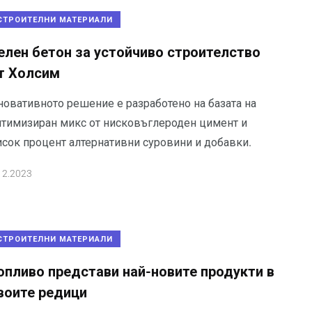
СТРОИТЕЛНИ МАТЕРИАЛИ
елен бетон за устойчиво строителство
т Холсим
новативното решение е разработено на базата на
птимизиран микс от нисковъглероден цимент и
исок процент алтернативни суровини и добавки.
12.2023
СТРОИТЕЛНИ МАТЕРИАЛИ
опливо представи най-новите продукти в
воите редици