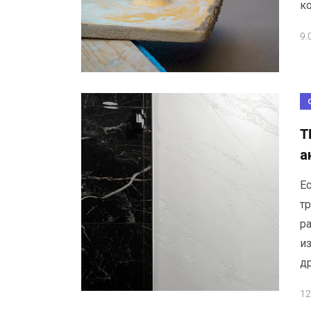
к
9.
T
а
Ес
т
р
и
д
12