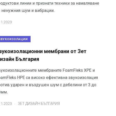
родуктови линии и признати техники за намаляване
а ненужния шум и вибрации.
11.2023
ЗВУКОИЗОЛАЦИИ
вукоизолационни мембрани от Зет
изайн България
вукоизолационните мембраните FoamFleks XPE и
oamFleks HPE са високо ефективна звукоизолация
ротив ударен и въздушен шум с дебелини от 3 до
0мм.
.
11.2023
ЗЕТ ДИЗАЙН БЪЛГАРИЯ