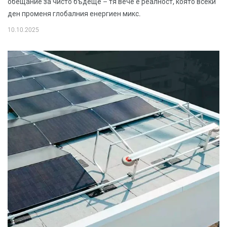
обещание за чисто бъдеще – тя вече е реалност, която всеки
ден променя глобалния енергиен микс.
10.10.2025