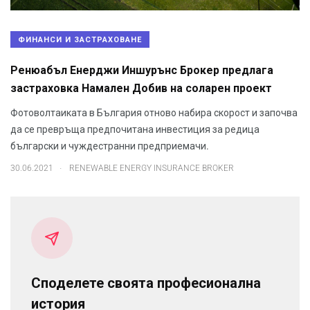
ФИНАНСИ И ЗАСТРАХОВАНЕ
Ренюабъл Енерджи Иншурънс Брокер предлага
застраховка Намален Добив на соларен проект
Фотоволтаиката в България отново набира скорост и започва
да се превръща предпочитана инвестиция за редица
български и чуждестранни предприемачи.
.
30.06.2021
RENEWABLE ENERGY INSURANCE BROKER
Споделете своята професионална
история