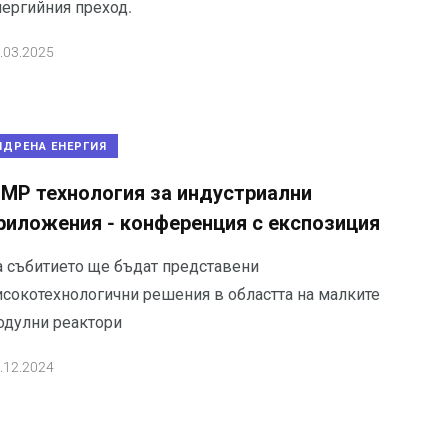
нергийния преход.
.03.2025
ЯДРЕНА ЕНЕРГИЯ
МР технология за индустриални
риложения - конференция с експозиция
а събитието ще бъдат представени
исокотехнологични решения в областта на малките
одулни реактори
.12.2024