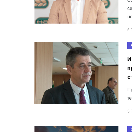
О
се
н
6.
И
п
с
П
т
5.