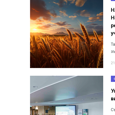
Н
Н
р
у
Т
з
21
У
в
С