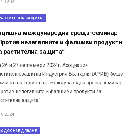
.10.2024
РАСТИТЕЛНА ЗАЩИТА
одишна международна среща-семинар
Против нелегалните и фалшиви продукти
а растителна защита“
а 26 и 27 септември 2024г. Асоциация
астителнозащитна Индустрия България (АРИБ) беше
омакин на Годишната международна среща-семинар
Против нелегалните и фалшиви продукти за
стителна защита“.
10.2024
ВОДОСНАБДЯВАНЕ