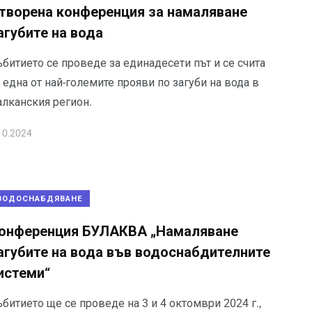
творена конференция за намаляване
агубите на вода
битието се проведе за единадесети път и се счита
 една от най-големите прояви по загуби на вода в
алканския регион.
10.2024
ВОДОСНАБДЯВАНЕ
онференция БУЛАКВА „Намаляване
агубите на вода във водоснабдителните
истеми“
битието ще се проведе на 3 и 4 октомври 2024 г.,