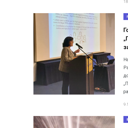
18
Г
„
з
Н
Р
д
„
ра
9.