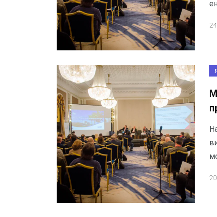
е
24
М
п
Н
в
м
20