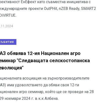
фективност ЕнЕфект като съвместна инициатива с
еждународните проекти OutPHit, nZEB Ready, SMART2
DiVIRTUE.
.11.2024
СЪБИТИЯ
АЗ обявява 12-ия Национален агро
еминар "Следващата селскостопанска
еволюция"
ационалната асоциация на зърнопроизводителите
АЗ) има удоволствието да обяви своя 12-ти
ационален агро семинар, който ще се проведе на 28
29 ноември 2024 г. в к.к Албена.