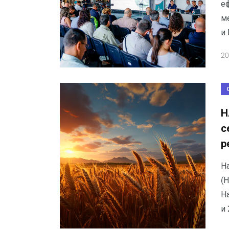
е
м
и 
20
Н
с
р
Н
(Н
Н
и 