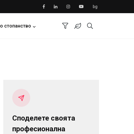
bg
о стопанство
Споделете своята
професионална