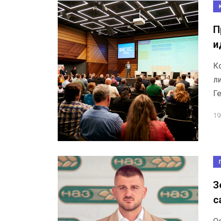
П
и
К
л
Г
19
З
с