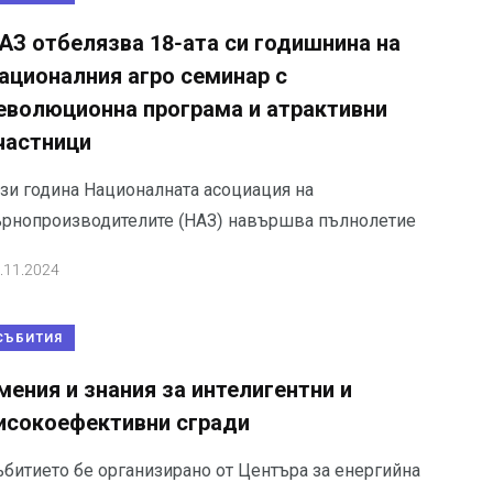
АЗ отбелязва 18-ата си годишнина на
ационалния агро семинар с
еволюционна програма и атрактивни
частници
ази година Националната асоциация на
ърнопроизводителите (НАЗ) навършва пълнолетие
.11.2024
СЪБИТИЯ
мения и знания за интелигентни и
исокоефективни сгради
ъбитието бе организирано от Центъра за енергийна