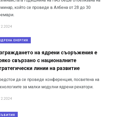
семнайстата годишнина на НАЗ беше отбелязана на
минар, който се проведе в Албена от 28 до 30
оември.
12.2024
ЯДРЕНА ЕНЕРГИЯ
зграждането на ядрени съоръжения е
ряко свързано с националните
тратегически линии на развитие
редстои да се проведе конференция, посветена на
ехнологиите за малки модулни ядрени рекатори.
12.2024
СЪБИТИЯ