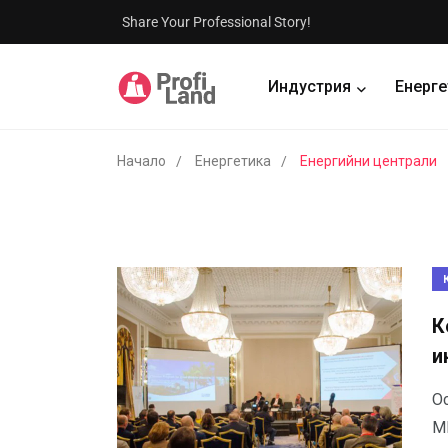
Share Your Professional Story!
Индустрия
Енерге
Начало
Енергетика
Енергийни централи
К
и
О
М