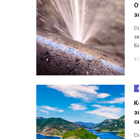
О
з
Съ
за
Б
4.
К
з
с
Съ