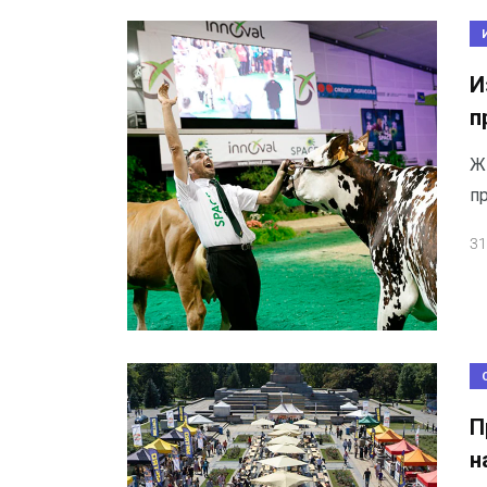
И
п
Ж
п
31
П
н