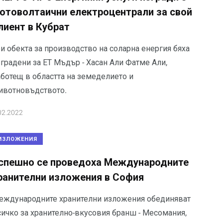
отоволтаични електроцентрали за свой
лиент в Кубрат
и обекта за производство на соларна енергия бяха
градени за ЕТ Мъдър - Хасан Али Фатме Али,
аботещ в областта на земеделието и
ивотновъдството.
02.2022
ИЗЛОЖЕНИЯ
спешно се проведоха Международните
ранителни изложения в София
еждународните хранителни изложения обединяват
сичко за хранително-вкусовия бранш - Месомания,