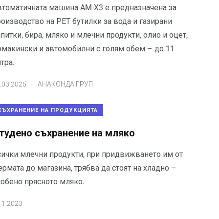
втоматичната машина AM-X3 е предназначена за
оизводство на РЕТ бутилки за вода и газирани
питки, бира, мляко и млечни продукти, олио и оцет,
омакински и автомобилни с голям обем – до 11
тра.
.
.03.2025
АНАКОНДА ГРУП
СЪХРАНЕНИЕ НА ПРОДУКЦИЯТА
тудено съхранение на мляко
сички млечни продукти, при придвижването им от
рмата до магазина, трябва да стоят на хладно –
собено прясното мляко.
11.2023