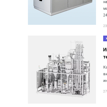
на
м
24
23
И
т
К
в
и
27