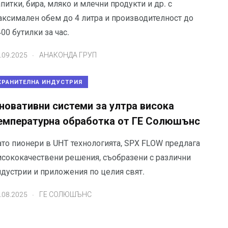
питки, бира, мляко и млечни продукти и др. с
аксимален обем до 4 литра и производителност до
00 бутилки за час.
.
.09.2025
АНАКОНДА ГРУП
ХРАНИТЕЛНА ИНДУСТРИЯ
новативни системи за ултра висока
емпературна обработка от ГЕ Солюшънс
ато пионери в UHT технологията, SPX FLOW предлага
исококачествени решения, съобразени с различни
ндустрии и приложения по целия свят.
.
.08.2025
ГЕ СОЛЮШЪНС