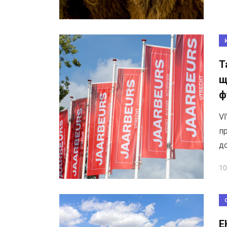
Т
щ
ф
V
п
до
10
Е