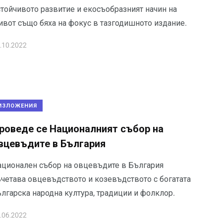
стойчивото развитие и екосъобразният начин на
ивот също бяха на фокус в тазгодишното издание.
.10.2022
ИЗЛОЖЕНИЯ
роведе се Националният събор на
вцевъдите в България
ационален събор на овцевъдите в България
ъчетава овцевъдството и козевъдството с богатата
ългарска народна култура, традиции и фолклор.
.06.2022