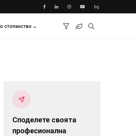
bg
о стопанство
Споделете своята
професионална