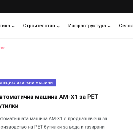
тика
Строителство
Инфраструктура
Селск
тво
СПЕЦИАЛИЗИРАНИ МАШИНИ
втоматична машина AM-X1 за РЕТ
утилки
втоматичната машина AM-X1 е предназначена за
оизводство на РЕТ бутилки за вода и газирани