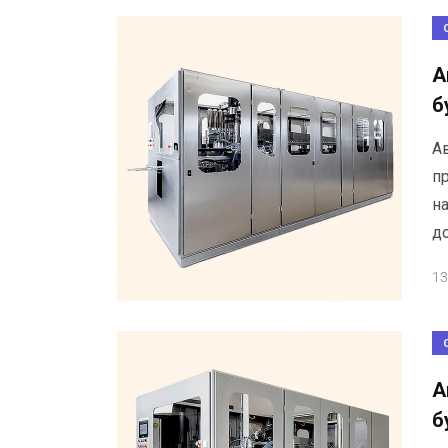
А
б
А
пр
на
д
13
А
б