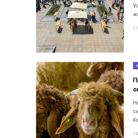
У
ж
11
П
о
Н
с
б
14