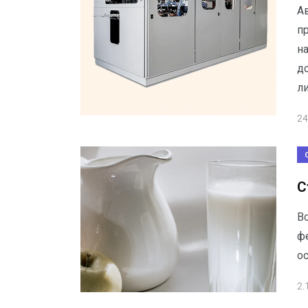
А
пр
на
д
ли
24
С
В
фе
о
2.