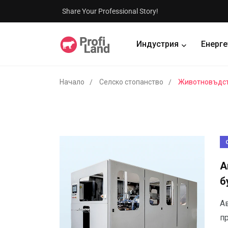
Share Your Professional Story!
Индустрия
Енерге
Начало
Селско стопанство
Животновъдс
А
б
А
пр