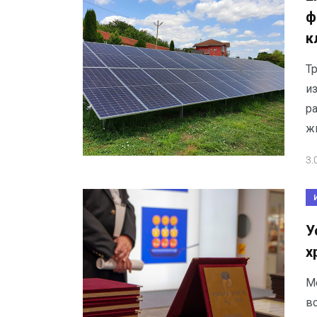
ф
к
Тр
из
р
ж
3.
У
х
М
в