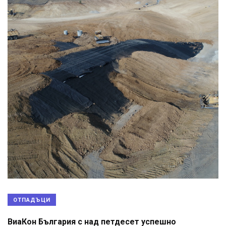
ОТПАДЪЦИ
ВиаКон България с над петдесет успешно