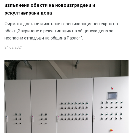
изпълнени обекти на новоизградени и
рекултивирани депа
Фирмата достави и изпълни горен изолационен екран на
обект „Закриване и рекултивация на общинско депо за
неопасни отпадъци на община Разлог”.
24.02.2021