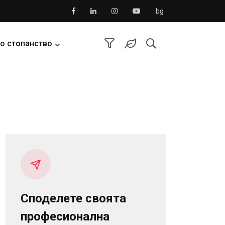
bg
о стопанство
Споделете своята
професионална