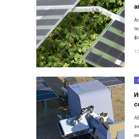
а
А
т
ф
12
И
с
AE
зн
м