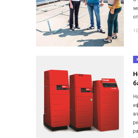
м
о
12
H
б
Н
е
в
р
р