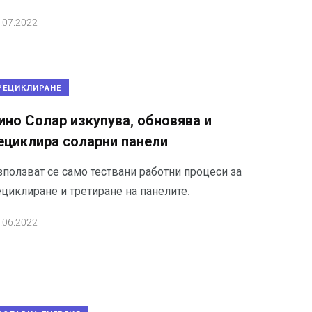
.07.2022
РЕЦИКЛИРАНЕ
ино Солар изкупува, обновява и
ециклира соларни панели
зползват се само тествани работни процеси за
ециклиране и третиране на панелите.
.06.2022