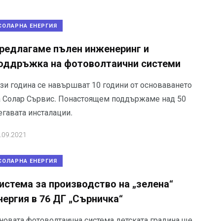
СОЛАРНА ЕНЕРГИЯ
редлагаме пълен инженеринг и
оддръжка на фотоволтаични системи
ази година се навършват 10 години от основаването
а Солар Сървис. Понастоящем поддържаме над 50
егавата инсталации.
.09.2021
СОЛАРНА ЕНЕРГИЯ
истема за производство на „зелена“
нергия в 76 ДГ „Сърничка“
 новата фотоволтаична система детската градина ще