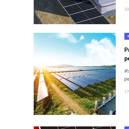
20
Р
р
И
р
17