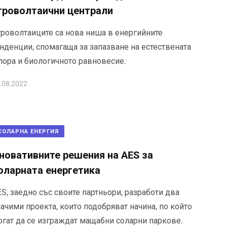
гроволтаични централи
гроволтаиците са нова ниша в енергийните
енденции, спомагаща за запазване на естествената
лора и биологичното равновесие.
.08.2022
СОЛАРНА ЕНЕРГИЯ
новативните решения на AES за
оларната енергетика
S, заедно със своите партньори, разработи два
ачими проекта, които подобряват начина, по който
огат да се изграждат мащабни соларни паркове.