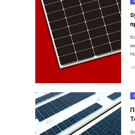
S
п
К
м
Hu
18
П
Т
Ф