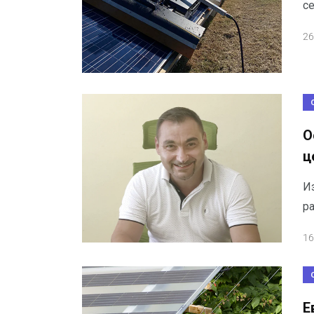
с
26
О
ц
И
ра
16
Е