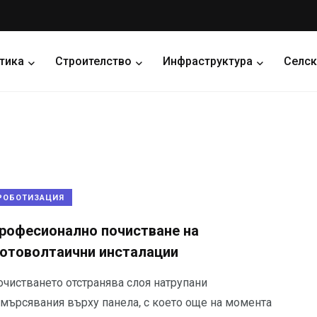
тика
Строителство
Инфраструктура
Селск
РОБОТИЗАЦИЯ
рофесионално почистване на
отоволтаични инсталации
очистването отстранява слоя натрупани
амърсявания върху панела, с което още на момента