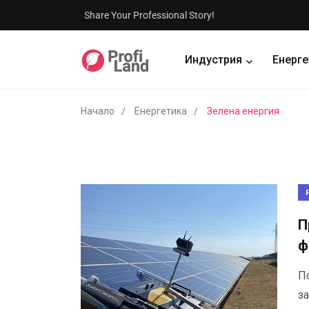
Share Your Professional Story!
Индустрия
Енерге
Начало
Енергетика
Зелена енергия
П
ф
П
з