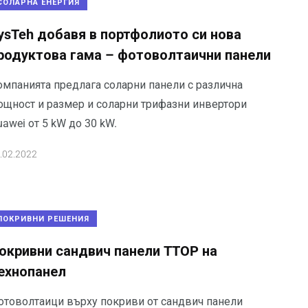
СОЛАРНА ЕНЕРГИЯ
ysTeh добавя в портфолиото си нова
родуктова гама – фотоволтаични панели
омпанията предлага соларни панели с различна
ощност и размер и соларни трифазни инвертори
awei от 5 kW до 30 kW.
.02.2022
ПОКРИВНИ РЕШЕНИЯ
окривни сандвич панели TTOP на
ехнопанел
отоволтаици върху покриви от сандвич панели