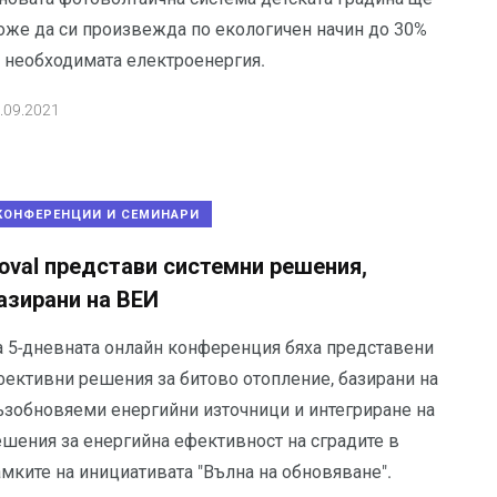
оже да си произвежда по екологичен начин до 30%
т необходимата електроенергия.
.09.2021
КОНФЕРЕНЦИИ И СЕМИНАРИ
oval представи системни решения,
азирани на ВЕИ
а 5-дневната онлайн конференция бяха представени
фективни решения за битово отопление, базирани на
ъзобновяеми енергийни източници и интегриране на
ешения за енергийна ефективност на сградите в
амките на инициативата "Вълна на обновяване".