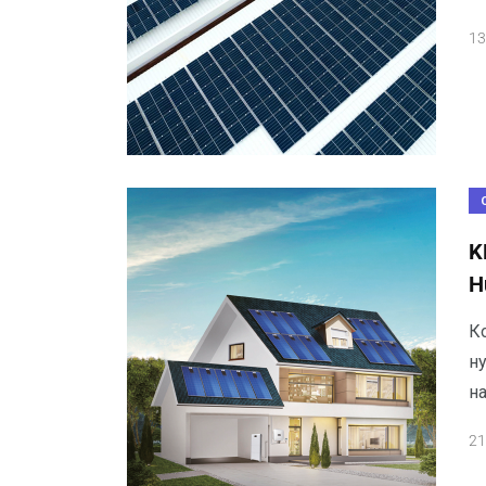
13
K
H
К
н
н
21