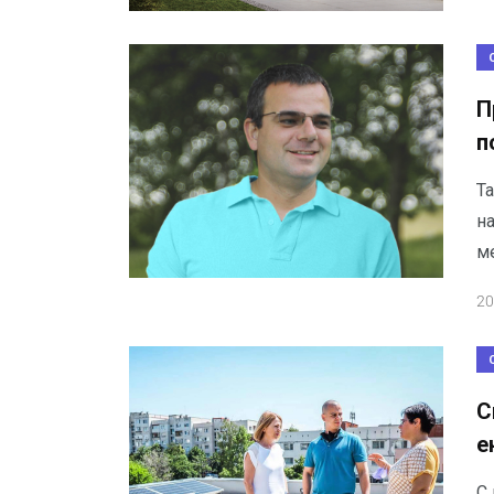
П
п
Т
н
м
20
С
е
С