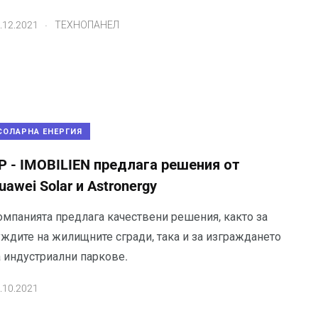
.
.12.2021
ТЕХНОПАНЕЛ
СОЛАРНА ЕНЕРГИЯ
P - IMOBILIEN предлага решения от
uawei Solar и Astronergy
омпанията предлага качествени решения, както за
уждите на жилищните сгради, така и за изграждането
а индустриални паркове.
.10.2021