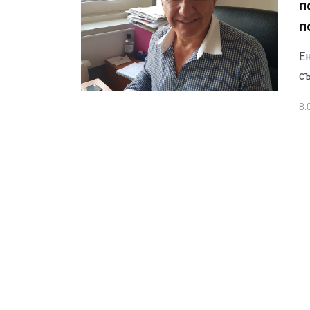
п
п
Е
съ
8.