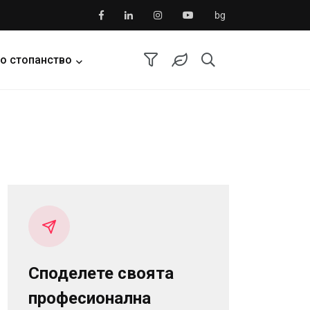
bg
о стопанство
Споделете своята
професионална