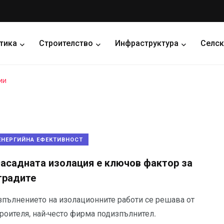
тика
Строителство
Инфраструктура
Селск
ии
ЕНЕРГИЙНА ЕФЕКТИВНОСТ
асадната изолация е ключов фактор за
градите
зпълнението на изолационните работи се решава от
роителя, най-често фирма подизпълнител.