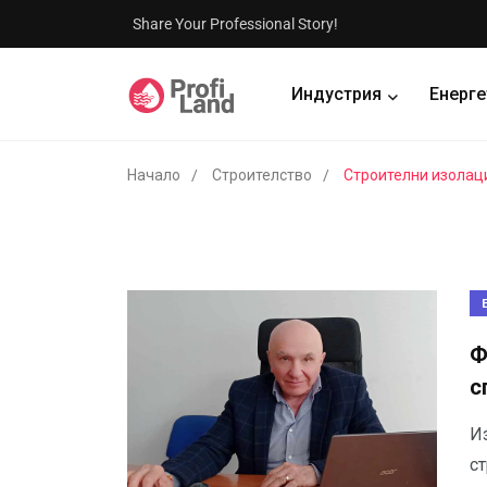
Share Your Professional Story!
Индустрия
Енерге
Начало
Строителство
Строителни изолац
Ф
с
И
ст