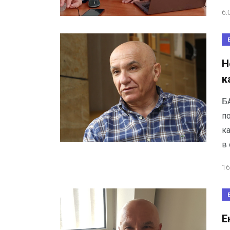
6.
Н
к
Б
п
к
в 
16
Е