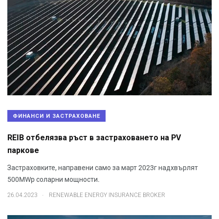
ФИНАНСИ И ЗАСТРАХОВАНЕ
REIB отбелязва ръст в застраховането на PV
паркове
Застраховките, направени само за март 2023г надхвърлят
500MWp соларни мощности.
.
26.04.2023
RENEWABLE ENERGY INSURANCE BROKER