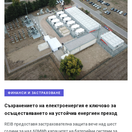
ФИНАНСИ И ЗАСТРАХОВАНЕ
Съхранението на електроенергия е ключово за
осъществяването на устойчив енергиен преход
REIB предоставя застрахователна защита вече над шест
години за над 60MWh капацитет на батерийни системи за