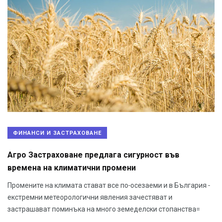
ФИНАНСИ И ЗАСТРАХОВАНЕ
Агро Застраховане предлага сигурност във
времена на климатични промени
Промените на климата стават все по-осезаеми и в България -
екстремни метеорологични явления зачестяват и
застрашават поминъка на много земеделски стопанства=