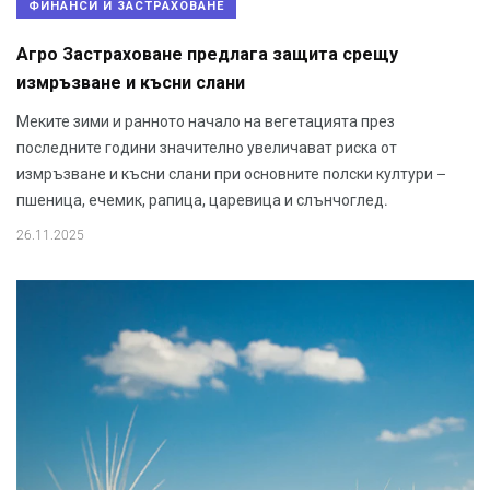
ФИНАНСИ И ЗАСТРАХОВАНЕ
Агро Застраховане предлага защита срещу
измръзване и късни слани
Меките зими и ранното начало на вегетацията през
последните години значително увеличават риска от
измръзване и късни слани при основните полски култури –
пшеница, ечемик, рапица, царевица и слънчоглед.
26.11.2025