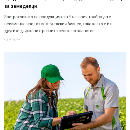
за земеделци
Застраховката на продукцията в България трябва да е
неизменна част от земеделския бизнес, така както е и в
другите държави с развито селско стопанство.
9.05.2025