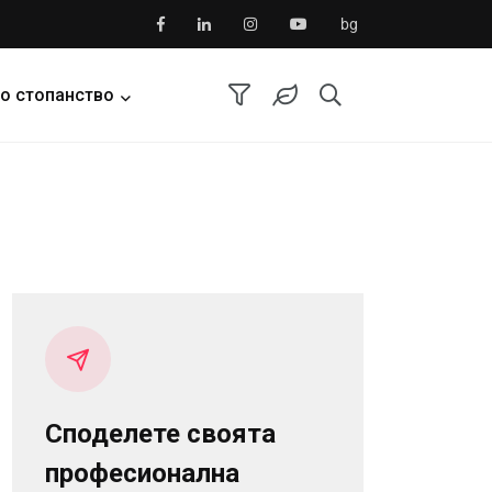
bg
о стопанство
Споделете своята
професионална