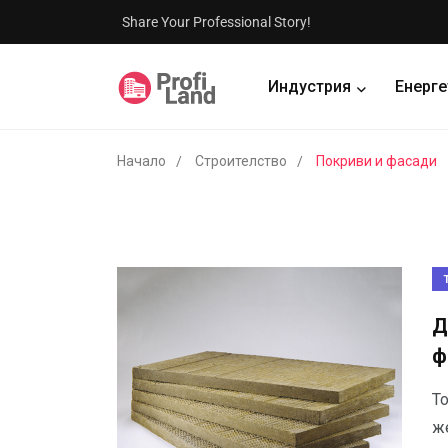
Share Your Professional Story!
Индустрия
Енерге
Начало
Строителство
Покриви и фасади
Д
ф
То
ж