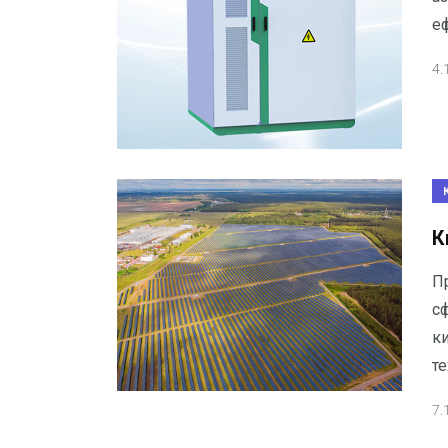
е
4.
К
П
с
к
те
7.