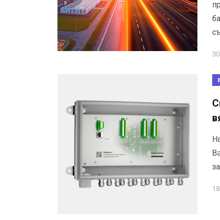
п
б
с
30
С
в
Н
B
за
18