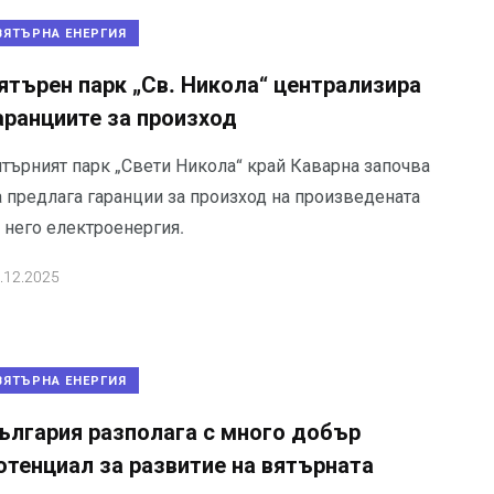
ВЯТЪРНА ЕНЕРГИЯ
ятърен парк „Св. Никола“ централизира
аранциите за произход
ятърният парк „Свети Никола“ край Каварна започва
а предлага гаранции за произход на произведената
 него електроенергия.
.12.2025
ВЯТЪРНА ЕНЕРГИЯ
ългария разполага с много добър
отенциал за развитие на вятърната