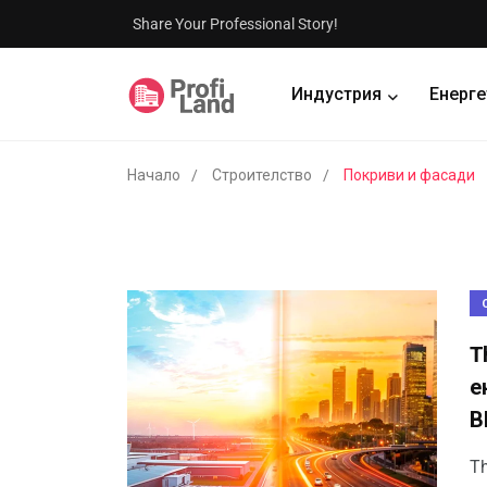
Share Your Professional Story!
Индустрия
Енерге
Начало
Строителство
Покриви и фасади
T
е
В
Th