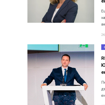
е
Eu
н
а
26
R
Ю
е
П
д
е