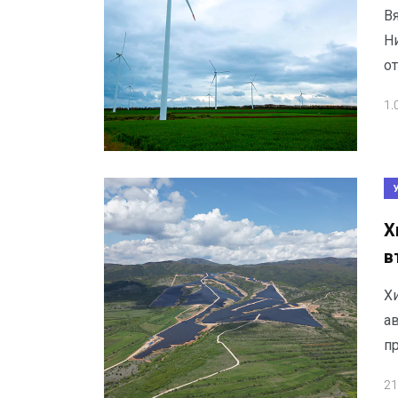
Вя
Н
о
1.
Х
в
Х
а
п
21