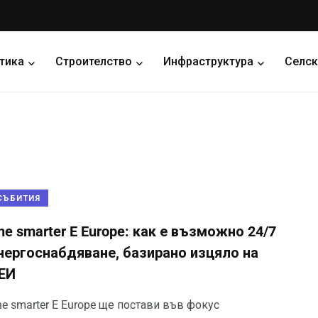
тика
Строителство
Инфраструктура
Селск
СЪБИТИЯ
he smarter E Europe: как е възможно 24/7
нергоснабдяване, базирано изцяло на
ЕИ
e smarter E Europe ще постави във фокус