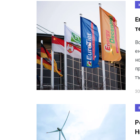
E
т
В
ен
н
п
т
30
Р
Н