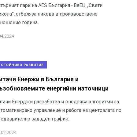
търният парк на AES България - ВяЕЦ „Свети
икола“, отбеляза пикова в производствено
тношение година.
04.2024
УСТОЙЧИВО РАЗВИТИЕ
итачи Енержи в България и
ъзобновяемите енергийни източници
итачи Енерджи разработва и внедрява алгоритми за
втоматизирано управление и работа на централата по
редварително зададен график.
.02.2024