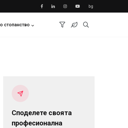
bg
о стопанство
Споделете своята
професионална