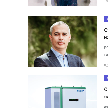
19
С
и
P9
г
9.
С
з
аз