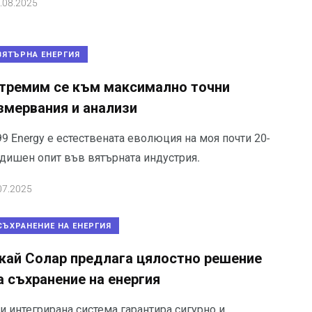
.08.2025
ВЯТЪРНА ЕНЕРГИЯ
тремим се към максимално точни
змервания и анализи
9 Energy е естествената еволюция на моя почти 20-
одишен опит във вятърната индустрия.
07.2025
СЪХРАНЕНИЕ НА ЕНЕРГИЯ
кай Солар предлага цялостно решение
а съхранение на енергия
и интегрирана система гарантира сигурно и