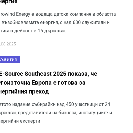
нергия
rowind Energy е водеща датска компания в областта
а възобновяемата енергия, с над 600 служители и
ктивна дейност в 16 държави.
.08.2025
СЪБИТИЯ
E-Source Southeast 2025 показа, че
гоизточна Европа е готова за
нергийния преход
етото издание събирайки над 450 участници от 24
ържави, представители на бизнеса, институциите и
нергийни експерти