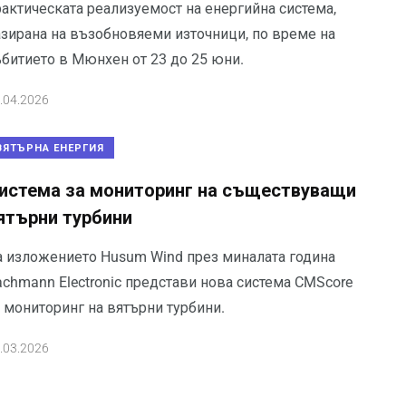
рактическата реализуемост на енергийна система,
азирана на възобновяеми източници, по време на
ъбитието в Мюнхен от 23 до 25 юни.
.04.2026
ВЯТЪРНА ЕНЕРГИЯ
истема за мониторинг на съществуващи
ятърни турбини
а изложението Husum Wind през миналата година
achmann Electronic представи нова система CMScore
 мониторинг на вятърни турбини.
.03.2026