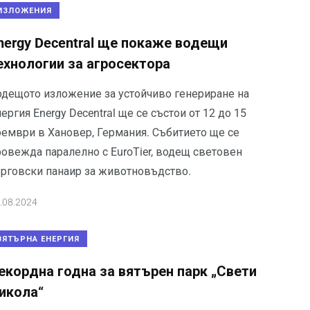
ИЗЛОЖЕНИЯ
nergy Decentral ще покаже водещи
ехнологии за агросектора
одещото изложение за устойчиво генериране на
ергия Energy Decentral ще се състои от 12 до 15
оември в Хановер, Германия. Събитието ще се
ровежда паралелно с EuroTier, водещ световен
ърговски панаир за животновъдство.
.08.2024
ВЯТЪРНА ЕНЕРГИЯ
екордна годна за вятърен парк „Свети
икола“