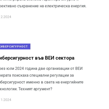
фективно съхранение на електрическа енергия.
12.2024
КИБЕРСИГУРНОСТ
иберсигурност във ВЕИ сектора
рез юли 2024 година две организации от ВЕИ
ферата поискаха специални регулации за
иберсигурност именно в света на енергийните
хнологии. Техният аргумент?
11.2024