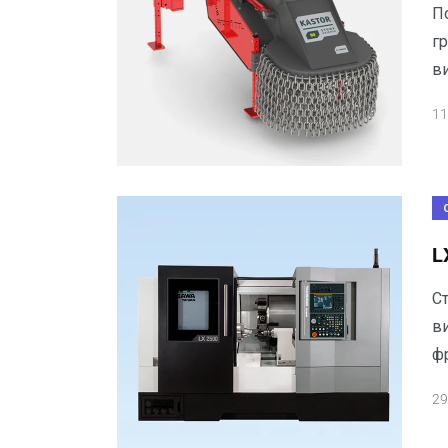
П
г
в
11
L
Ст
в
ф
29