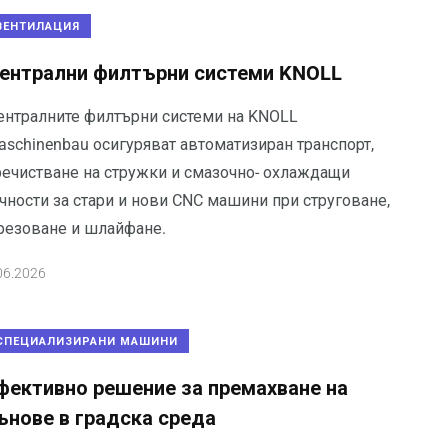
ВЕНТИЛАЦИЯ
ентрални филтърни системи KNOLL
ентралните филтърни системи на KNOLL
aschinenbau осигуряват автоматизиран транспорт,
речистване на стружки и смазочно- охлаждащи
чности за стари и нови CNC машини при струговане,
резоване и шлайфане.
06.2026
СПЕЦИАЛИЗИРАНИ МАШИНИ
фективно решение за премахване на
ънове в градска среда