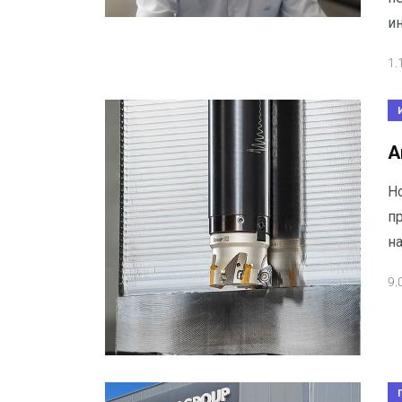
и
1.
А
Н
п
н
9.