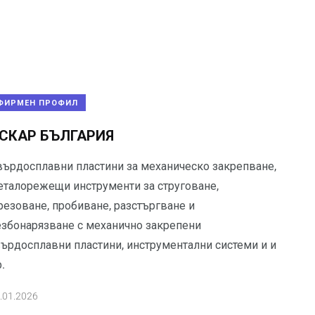
ФИРМЕН ПРОФИЛ
СКАР БЪЛГАРИЯ
върдосплавни пластини за механическо закрепване,
еталорежещи инструменти за струговане,
резоване, пробиване, разстъргване и
езбонарязване с механично закрепени
върдосплавни пластини, инструментални системи и и
.
.01.2026