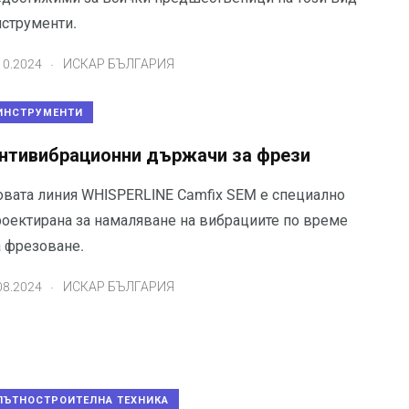
нструменти.
.
10.2024
ИСКАР БЪЛГАРИЯ
ИНСТРУМЕНТИ
нтивибрационни държачи за фрези
овата линия WHISPERLINE Camfix SEM е специално
роектирана за намаляване на вибрациите по време
а фрезоване.
.
08.2024
ИСКАР БЪЛГАРИЯ
ПЪТНОСТРОИТЕЛНА ТЕХНИКА