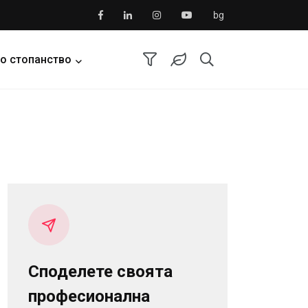
bg
о стопанство
Споделете своята
професионална