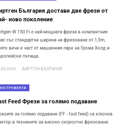
иртген България достави две фрези от
ай- ново поколение
rtgen W 150 Fi e най-мощната фреза в компактния
ас със стандартна ширина на фрезоване от 1,5m,
ято вече е част от машинния парк на Грома Холд и
вропейски пътища.
.
.03.2024
ВИРТГЕН БЪЛГАРИЯ
ИНСТРУМЕНТИ
ast Feed Фрези за голямо подаване
езите за голямо подаване (FF - fast feed) са ключов
актор в техниките за високо скоростно фрезоване.