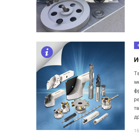
И
T
м
ф
р
т
др
15