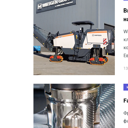
В
н
Wi
кл
ко
Е
13
F
Фр
ф