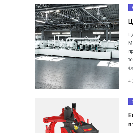
Ц
Ц
M
п
те
ф
4.
Е
п