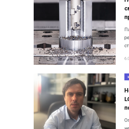
с
п
П
р
ст
6.
Н
L
п
О
н