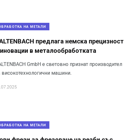
ОБРАБОТКА НА МЕТАЛИ
ALTENBACH предлага немска прецизност
 иновации в металообработката
ALTENBACH GmbH е световно признат производител
а високотехнологични машини.
.07.2025
ОБРАБОТКА НА МЕТАЛИ
ови фрези за фрезоване на резби със