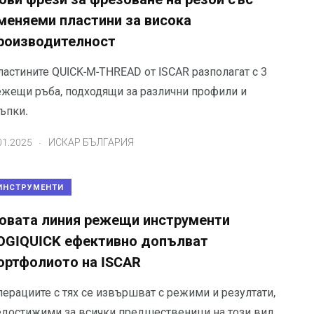
меняеми пластини за висока
роизводителност
ластините QUICK-M-THREAD от ISCAR разполагат с 3
ежещи ръба, подходящи за различни профили и
ъпки.
.
01.2025
ИСКАР БЪЛГАРИЯ
ИНСТРУМЕНТИ
овата линия режещи инструменти
OGIQUICK ефективно допълват
ортфолиото на ISCAR
перациите с тях се извършват с режими и резултати,
едостижими за всички предшественици на този вид