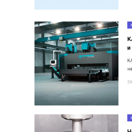
K
и
K
н
29
Н