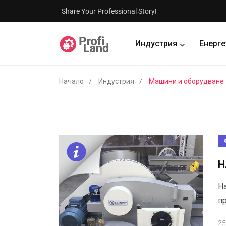
Share Your Professional Story!
Индустрия
Енерге
Начало
Индустрия
Машини и оборудване
Н
Н
п
25