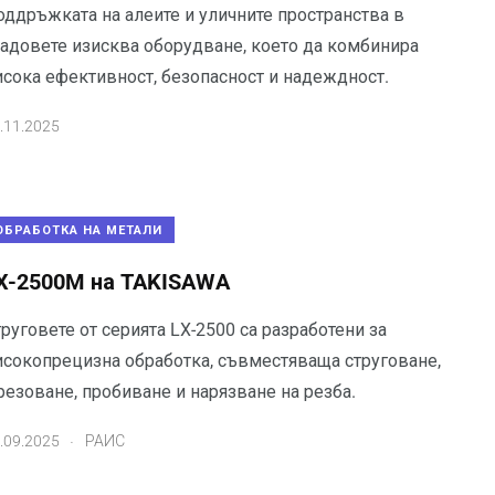
оддръжката на алеите и уличните пространства в
радовете изисква оборудване, което да комбинира
исока ефективност, безопасност и надеждност.
.11.2025
ОБРАБОТКА НА МЕТАЛИ
X-2500M на TAKISAWA
руговете от серията LX-2500 са разработени за
исокопрецизна обработка, съвместяваща струговане,
резоване, пробиване и нарязване на резба.
.
.09.2025
РАИС