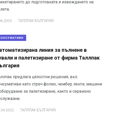
тикетирането до подготовката и извеждането на
лета.
.
06.2025
ТАЛЛПАК БЪЛГАРИЯ
КОНСУМАТИВИ
втоматизирана линия за пълнене в
ували и палетизиране от фирма Tаллпак
ългария
аллпак предлага цялостни решения, вкл.
онсумативи като стреч фолио, чембер ленти, машини
оборудване за палетизиране, както и сервизно
бслужване.
.
.04.2022
ТАЛЛПАК БЪЛГАРИЯ