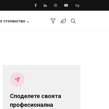
bg
о стопанство
Споделете своята
професионална