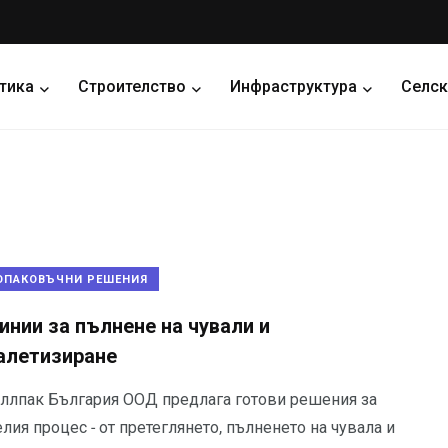
тика
Строителство
Инфраструктура
Селск
ОПАКОВЪЧНИ РЕШЕНИЯ
инии за пълнене на чували и
алетизиране
аллпак България ООД предлага готови решения за
лия процес - от претеглянето, пълненето на чувала и