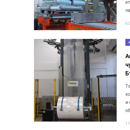
е
па
6.
A
ч
Б
T
к
и 
о
11