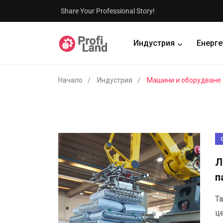
Share Your Professional Story!
Индустрия
Енерге
Начало
Индустрия
Машини и оборудване
Л
п
Т
це