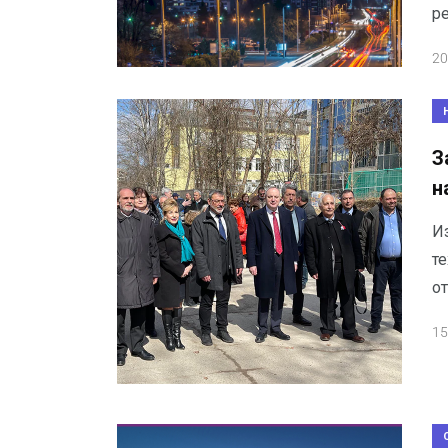
р
20
З
н
Из
те
о
15