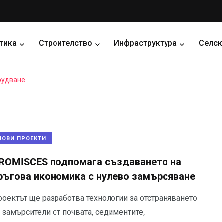
тика
Строителство
Инфраструктура
Селск
рудване
НОВИ ПРОЕКТИ
ROMISCES подпомага създаването на
ръгова икономика с нулево замърсяване
роектът ще разработва технологии за отстраняването
 замърсители от почвата, седиментите,