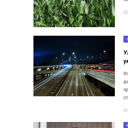
22
У
у
И
д
пр
ст
21