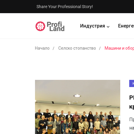
Share Your Professional Story!
Индустрия
Енерге
Начало
Селско стопанство
Машини и обо
P
к
П
на