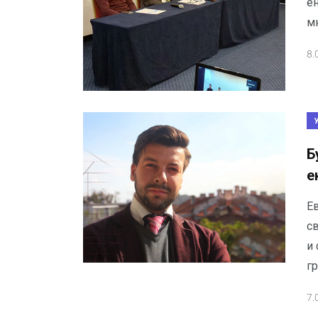
е
м
8.
Б
е
Е
с
и
гр
7.