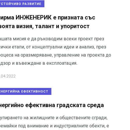
УСТОЙЧИВО РАЗВИТИЕ
ирма ИНЖЕНЕРИК е призната със
воята визия, талант и упоритост
ашата мисия е да ръководим всеки проект през
ички етапи, от концептуални идеи и анализ, през
роцеса на оразмеряване, управление на проекта до
адзор и въвеждане в експлоатация.
.04.2022
ЕНЕРГИЙНА ЕФЕКТИВНОСТ
нергийно ефективна градската среда
рупирането на жилищните и обществените сгради,
земайки под внимание и индустриалните обекти, е