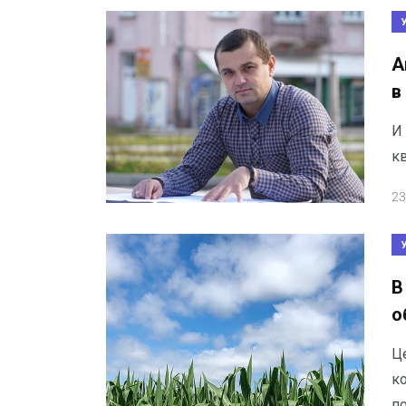
А
в
И
кв
23
В
о
Це
к
п