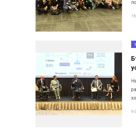
п
16
Б
у
На
ра
х
9.