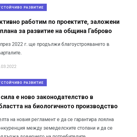
УСТОЙЧИВО РАЗВИТИЕ
ктивно работим по проектите, заложени
 плана за развитие на община Габрово
 през 2022 г. ще продължи благоустрояването в
арталите.
.03.2022
УСТОЙЧИВО РАЗВИТИЕ
 сила е ново законодателство в
бластта на биологичното производство
лта на новия регламент е да се гарантира лоялна
онкуренция между земеделските стопани и да се
оддържа доверието на потребителите.