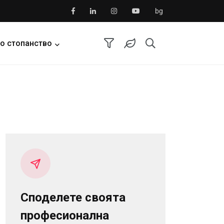
bg
о стопанство
Споделете своята
професионална