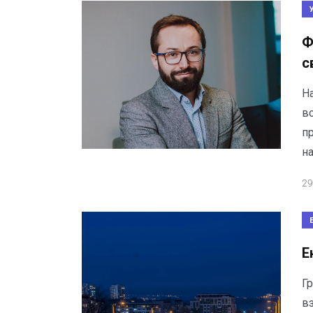
Ф
с
Н
вс
п
н
29
Е
Г
в