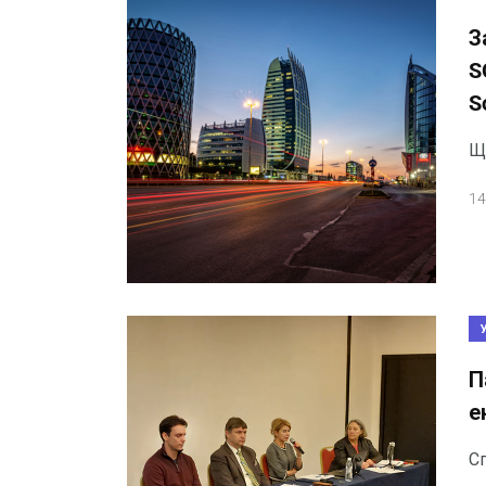
З
S
S
Щ
14
П
е
С