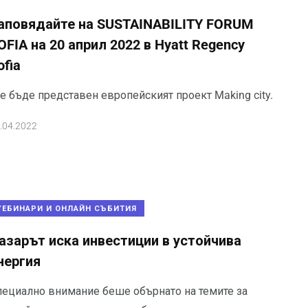
аповядайте на SUSTAINABILITY FORUM
OFIA на 20 април 2022 в Hyatt Regency
ofia
е бъде представен европейският проект Making city.
.04.2022
УЕБИНАРИ И ОНЛАЙН СЪБИТИЯ
азарът иска инвестиции в устойчива
нергия
пециално внимание беше обърнато на темите за