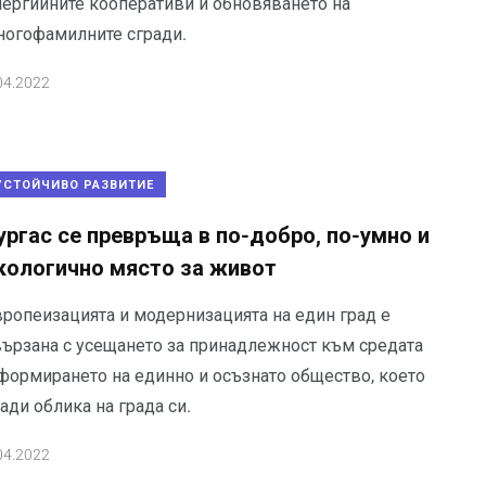
нергийните кооперативи и обновяването на
ногофамилните сгради.
04.2022
УСТОЙЧИВО РАЗВИТИЕ
ургас се превръща в по-добро, по-умно и
кологично място за живот
вропеизацията и модернизацията на един град е
вързана с усещането за принадлежност към средата
 формирането на единно и осъзнато общество, което
ади облика на града си.
04.2022