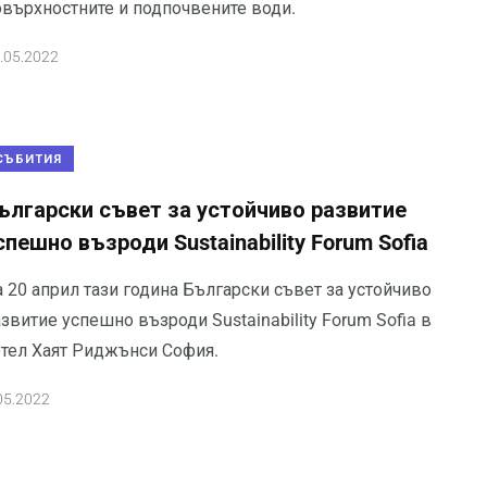
овърхностните и подпочвените води.
.05.2022
СЪБИТИЯ
ългарски съвет за устойчиво развитие
спешно възроди Sustainability Forum Sofia
 20 април тази година Български съвет за устойчиво
звитие успешно възроди Sustainability Forum Sofia в
отел Хаят Риджънси София.
05.2022