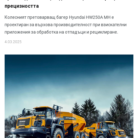
прецизността
Колесният претоварващ багер Hyundai HW250A MH е
проектиран за върхова производителност при взискателни
приложения за обработка на отпадъци и рециклиране.
4.03.2025