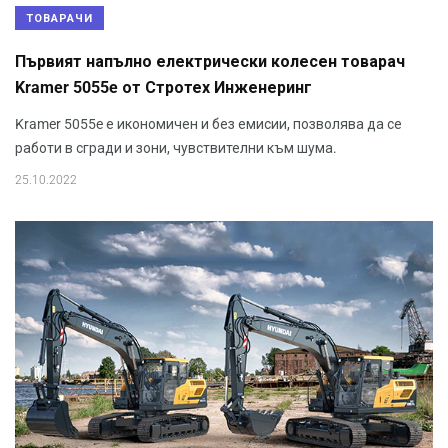
ТОВАРАЧИ
Първият напълно електрически колесен товарач
Kramer 5055e от Стротех Инженеринг
Kramer 5055e е икономичен и без емисии, позволява да се
работи в сгради и зони, чувствителни към шума.
25.10.2022