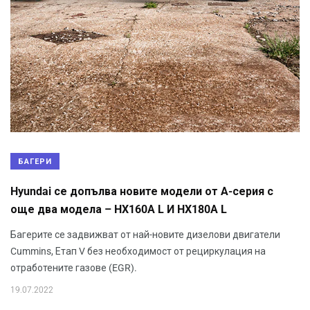
БАГЕРИ
Hyundai се допълва новите модели от А-серия с
още два модела – HX160A L И HX180A L
Багерите се задвижват от най-новите дизелови двигатели
Cummins, Етап V без необходимост от рециркулация на
отработените газове (EGR).
19.07.2022