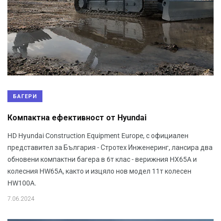
БАГЕРИ
Компактна ефективност от Hyundai
HD Hyundai Construction Equipment Europe, с официален
представител за България - Стротех Инженеринг, лансира два
обновени компактни багера в 6т клас - верижния HX65A и
колесния HW65A, както и изцяло нов модел 11т колесен
HW100A.
7.06.2024