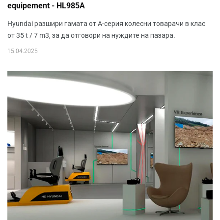
equipement - HL985A
Hyundai разшири гамата от A-серия колесни товарачи в клас
от 35 t / 7 m3, за да oтговори на нуждите на пазара.
15.04.2025