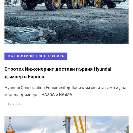
ПЪТНОСТРОИТЕЛНА ТЕХНИКА
Стротех Инженеринг достави първия Hyundai
дъмпер в Европа
Hyundai Constraction Equipment добави към своята гама и два
модела дъмпера - НА30А и НА45А
3.12.2024