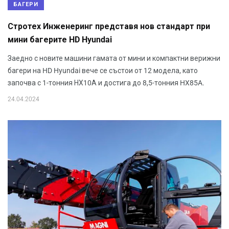
БАГЕРИ
Стротех Инженеринг представя нов стандарт при
мини багерите HD Hyundai
Заедно с новите машини гамата от мини и компактни верижни
багери на HD Hyundai вече се състои от 12 модела, като
започва с 1-тонния НХ10А и достига до 8,5-тонния HX85A.
24.04.2024