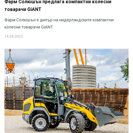
Фарм Солюшън предлага компактни колесни
товарачи GiANT
Фарм Солюшън е дилър на нидерландските компактни
колесни товарачи GiANT
14.04.2025