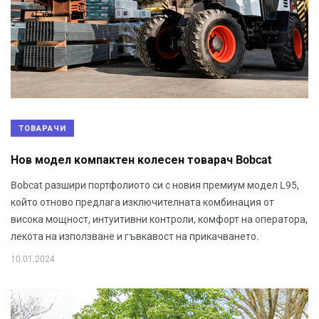
ТОВАРАЧИ
Нов модел компактен колесен товарач Bobcat
Bobcat разшири портфолиото си с новия премиум модел L95,
който отново предлага изключителната комбинация от
висока мощност, интуитивни контроли, комфорт на оператора,
лекота на използване и гъвкавост на прикачването.
10.01.2024