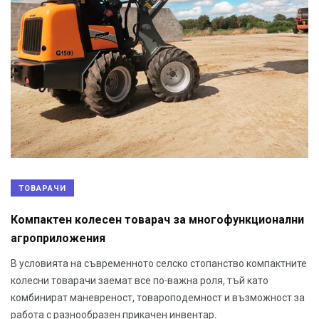
ТОВАРАЧИ
Компактен колесен товарач за многофункционални
агроприложения
В условията на съвременното селско стопанство компактните
колесни товарачи заемат все по-важна роля, тъй като
комбинират маневреност, товароподемност и възможност за
работа с разнообразен прикачен инвентар.