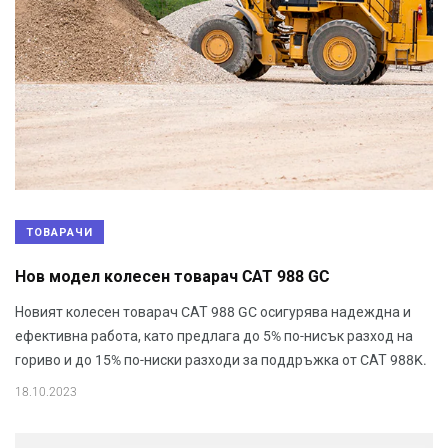
ТОВАРАЧИ
Нов модел колесен товарач CАТ 988 GC
Новият колесен товарач CАТ 988 GC осигурява надеждна и
ефективна работа, като предлага до 5% по-нисък разход на
гориво и до 15% по-ниски разходи за поддръжка от CАТ 988K.
18.10.2023