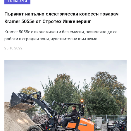
ТОВАРАЧИ
Първият напълно електрически колесен товарач
Kramer 5055e от Стротех Инженеринг
Kramer 5055e е икономичен и без емисии, позволява да се
работи в сгради и зони, чувствителни към шума.
25.10.2022