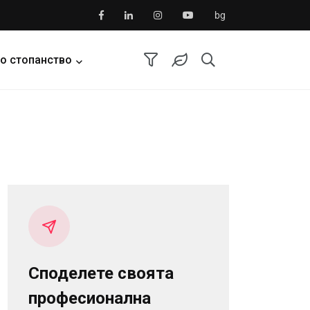
bg
о стопанство
Споделете своята
професионална