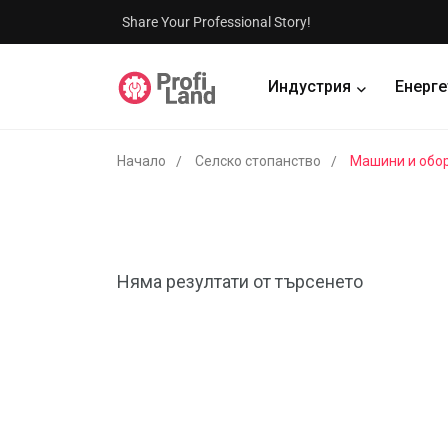
Share Your Professional Story!
Индустрия
Енерге
Начало
Селско стопанство
Машини и обо
Няма резултати от търсенето