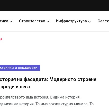
тика
Строителство
Инфраструктура
Селск
ия
МАЗИЛКИ И ШПАКЛОВКИ
стория на фасадата: Модерното строене
 преди и сега
троителството има история. Видима история.
едвижима история. То има архитектурно минало. То