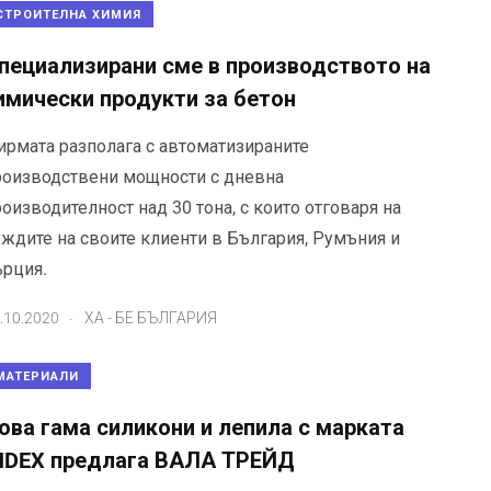
СТРОИТЕЛНА ХИМИЯ
пециализирани сме в производството на
имически продукти за бетон
ирмата разполага с автоматизираните
роизводствени мощности с дневна
оизводителност над 30 тона, с които отговаря на
уждите на своите клиенти в България, Румъния и
ърция.
.
.10.2020
ХА - БЕ БЪЛГАРИЯ
МАТЕРИАЛИ
ова гама силикони и лепила с марката
NDEX предлага ВАЛА ТРЕЙД