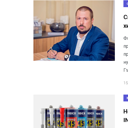
С
х
Ф
п
пр
н
Г
15
Н
I