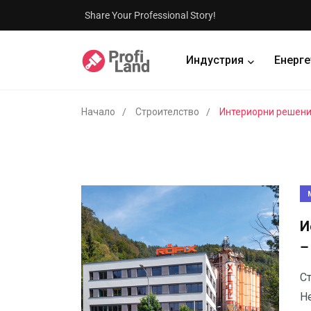
Share Your Professional Story!
Индустрия
Енерге
Начало
Строителство
Интериорни решен
И
–
С
Н