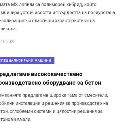
амата MS лепила са полимерен хибрид, който
омбинира устойчивостта и твърдостта на полиуретана
 изолиращите и еластични характеристики на
иликона.
.10.2020
СПЕЦИАЛИЗИРАНИ МАШИНИ
редлагаме висококачествено
роизводствено оборудване за бетон
омпанията предлагаме широка гама от смесители,
обилни инсталации и решения за производство на
етон, сглобяеми системи и цялостни решения за
етонови възли.