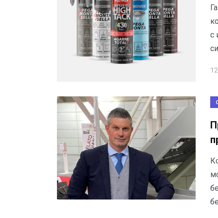
Г
к
с
с
12
П
п
К
м
б
б