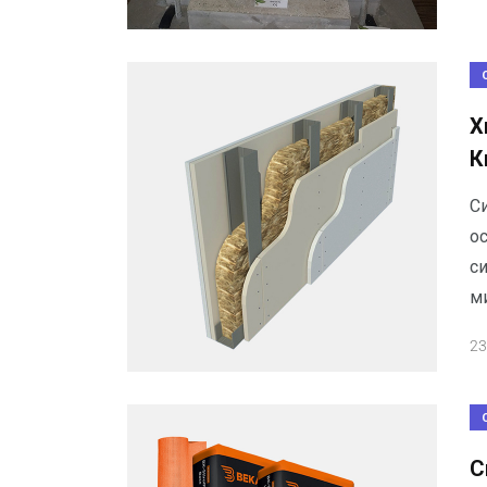
Х
К
С
ос
си
м
23
С