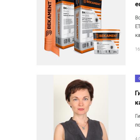
е
В
ЕТ
ка
16
Г
к
Г
п
4.