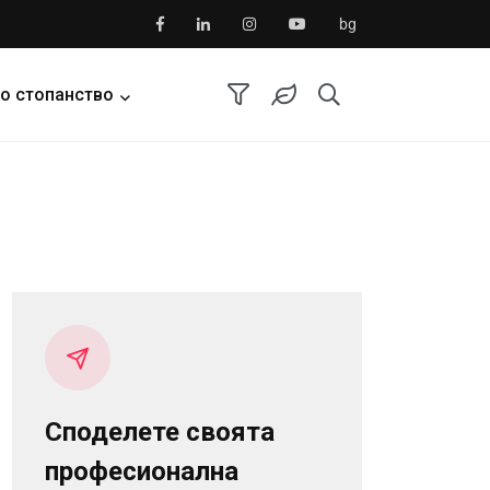
bg
о стопанство
Споделете своята
професионална