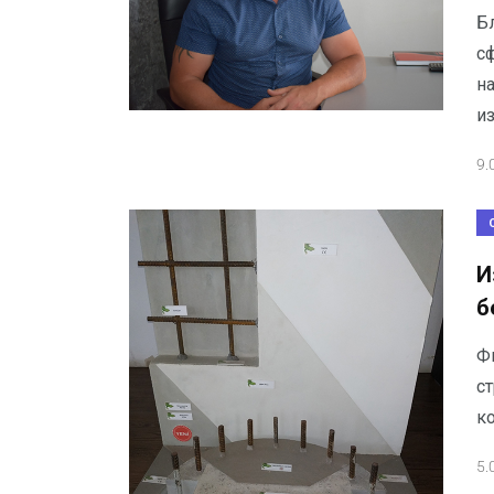
Б
сф
на
из
9.
И
б
Ф
с
к
5.