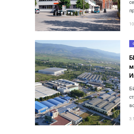
се
п
10
Б
м
И
Б
с
в
3.