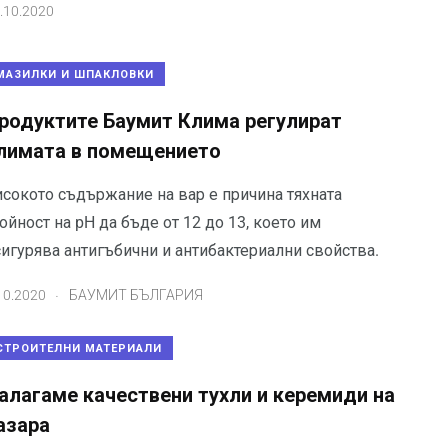
.10.2020
МАЗИЛКИ И ШПАКЛОВКИ
родуктите Баумит Клима регулират
лимата в помещението
исокото съдържание на вар е причина тяхната
ойност на pH да бъде от 12 до 13, което им
сигурява антигъбични и антибактериални свойства.
.
10.2020
БАУМИТ БЪЛГАРИЯ
СТРОИТЕЛНИ МАТЕРИАЛИ
алагаме качествени тухли и керемиди на
азара