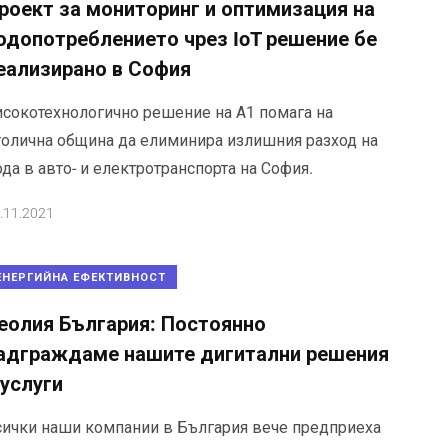
роект за мониторинг и оптимизация на
одопотреблението чрез IoT решение бе
еализирано в София
исокотехнологично решение на А1 помага на
толична община да елиминира излишния разход на
да в авто- и електротранспорта на София.
.11.2021
ЕНЕРГИЙНА ЕФЕКТИВНОСТ
еолия България: Постоянно
адграждаме нашите дигитални решения
 услуги
сички наши компании в България вече предприеха