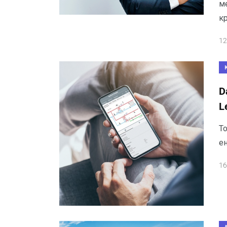
м
к
12
D
L
Т
ен
16