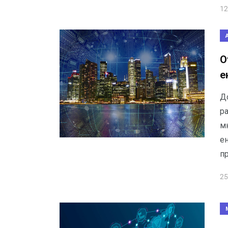
12
О
е
До
р
м
ен
пр
25