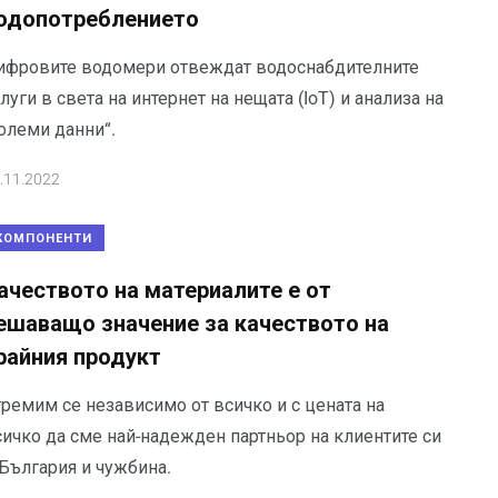
одопотреблението
ифровите водомери отвеждат водоснабдителните
луги в света на интернет на нещата (IoT) и анализа на
олеми данни“.
.11.2022
КОМПОНЕНТИ
ачеството на материалите е от
ешаващо значение за качеството на
райния продукт
тремим се независимо от всичко и с цената на
сичко да сме най-надежден партньор на клиентите си
 България и чужбина.