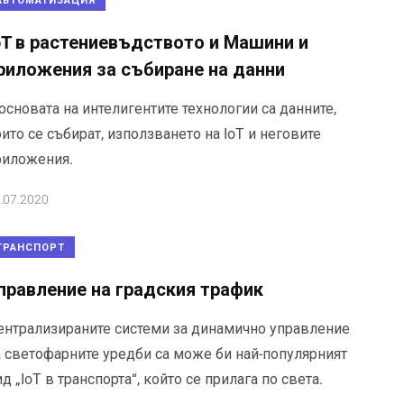
АВТОМАТИЗАЦИЯ
oT в растениевъдството и Машини и
риложения за събиране на данни
основата на интелигентите технологии са данните,
ито се събират, използването на IoT и неговите
риложения.
.07.2020
ТРАНСПОРТ
правление на градския трафик
ентрализираните системи за динамично управление
а светофарните уредби са може би най-популярният
д „IoT в транспорта“, който се прилага по света.