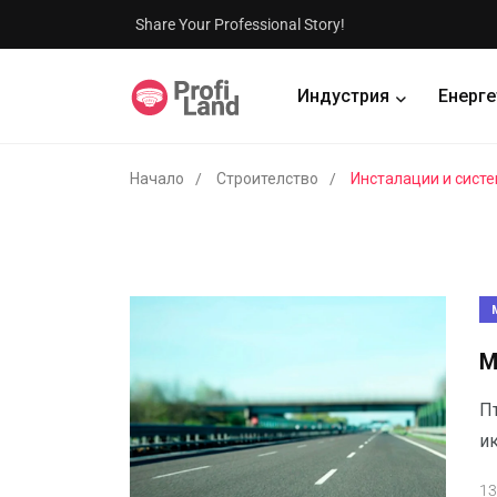
Share Your Professional Story!
Индустрия
Енерге
Начало
Строителство
Инсталации и сист
М
П
и
13