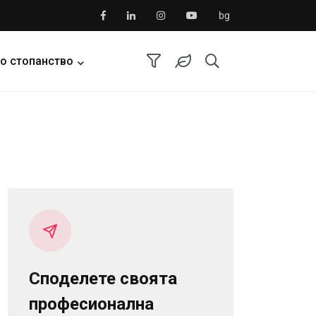
bg
о стопанство
Споделете своята
професионална