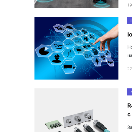
19
I
Но
н
22
R
с
З