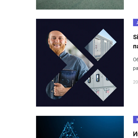
S
п
О
р
20
И