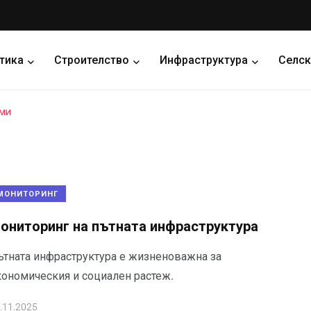
тика
Строителство
Инфраструктура
Селск
еми
МОНИТОРИНГ
ониторинг на пътната инфраструктура
ътната инфраструктура е жизненоважна за
кономическия и социален растеж.
.11.2025