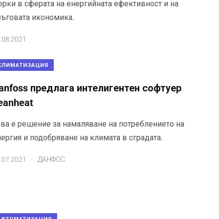
ерки в сферата на енергийната ефективност и на
ръговата икономика.
.08.2021
КЛИМАТИЗАЦИЯ
anfoss предлага интелигентен софтуер
eanheat
ова е решение за намаляване на потреблението на
ергия и подобряване на климата в сградата.
.
.07.2021
ДАНФОС