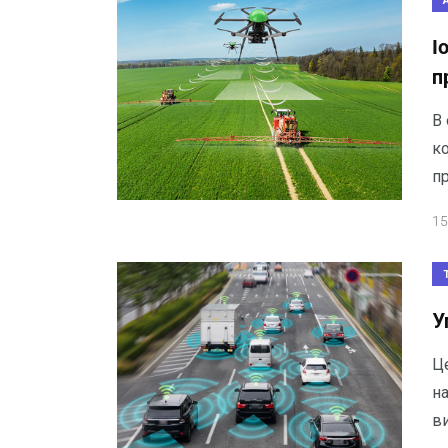
I
п
В 
ко
п
15
У
Ц
н
ви