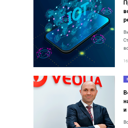
П
в
р
В
С
во
16
В
н
и
В