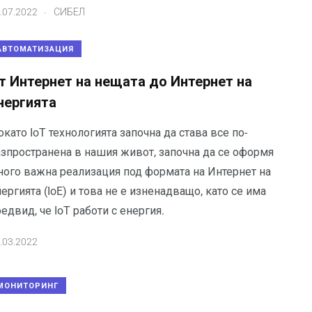
.
.07.2022
СИБЕЛ
АВТОМАТИЗАЦИЯ
т Интернет на нещата до Интернет на
нергията
като IoT технологията започна да става все по-
азпространена в нашия живот, започна да се оформя
ного важна реализация под формата на Интернет на
ергията (IoE) и това не е изненадващо, като се има
едвид, че IoT работи с енергия.
.03.2022
МОНИТОРИНГ