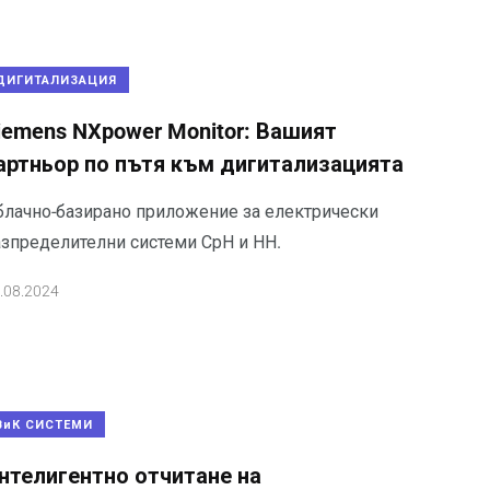
ДИГИТАЛИЗАЦИЯ
iemens NXpower Monitor: Вашият
артньор по пътя към дигитализацията
блачно-базирано приложение за електрически
азпределителни системи СрН и НН.
.08.2024
ВиК СИСТЕМИ
нтелигентно отчитане на