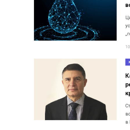
в
Ц
ус
„г
10
К
р
к
С
в
в