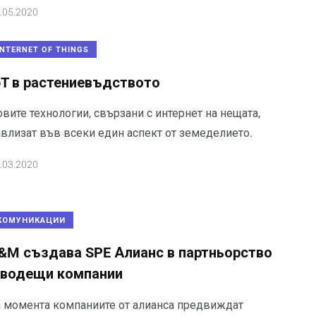
.05.2020
INTERNET OF THINGS
oT в растениевъдството
вите технологии, свързани с интернет на нещата,
авлизат във всеки един аспект от земеделието.
.03.2020
КОМУНИКАЦИИ
&M създава SPE Алианс в партньорство
 водещи компании
а момента компаниите от алианса предвиждат