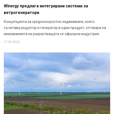
Winergy предлага интегрирани системи за
ветрогенератори
Концепцията за средноскоростно задвижване, която
съчетава редуктор и генератор в един продукт, отговаря на
изискванията на разрастващата се офшорна индустрия.
17.02.2023