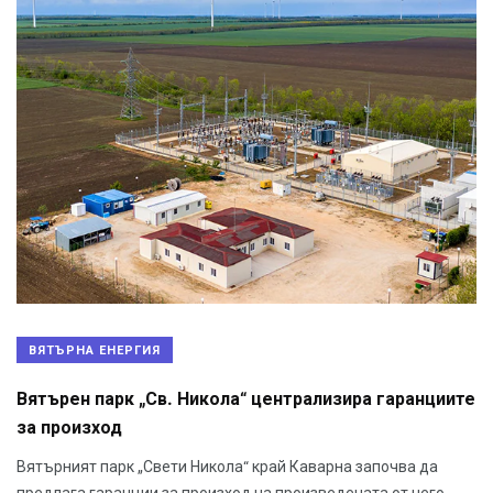
ВЯТЪРНА ЕНЕРГИЯ
Вятърен парк „Св. Никола“ централизира гаранциите
за произход
Вятърният парк „Свети Никола“ край Каварна започва да