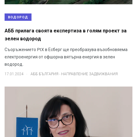
ВОДОРОД
АББ прилага своята експертиза в голям проект за
зелен водород
Съоръжението PtX в Есберг ще преобразува възобновяема
електроенергия от офшорна вятърна енергия в зелен
водород.
.
17.01.2024
АББ БЪЛГАРИЯ - НАПРАВЛЕНИЕ ЗАДВИЖВАНИЯ