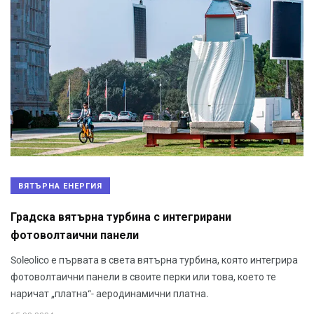
ВЯТЪРНА ЕНЕРГИЯ
Градска вятърна турбина с интегрирани
фотоволтаични панели
Soleolico е първата в света вятърна турбина, която интегрира
фотоволтаични панели в своите перки или това, което те
наричат „платна“- аеродинамични платна.