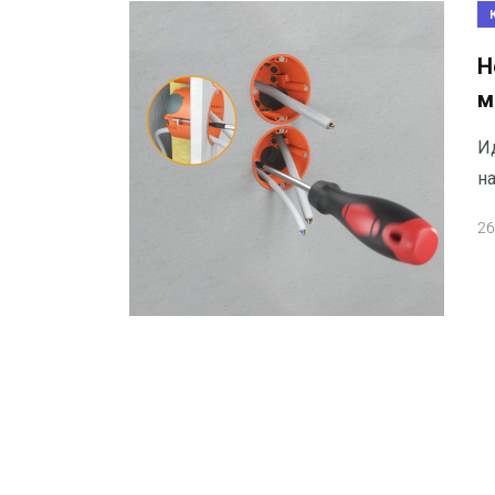
Н
м
И
н
26