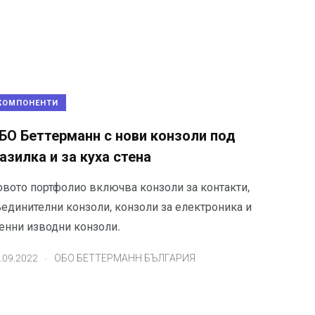
КОМПОНЕНТИ
БО Беттерманн с нови конзоли под
азилка и за куха стена
овото портфолио включва конзоли за контакти,
ъединителни конзоли, конзоли за електроника и
тенни изводни конзоли.
.
.09.2022
ОБО БЕТТЕРМАНН БЪЛГАРИЯ