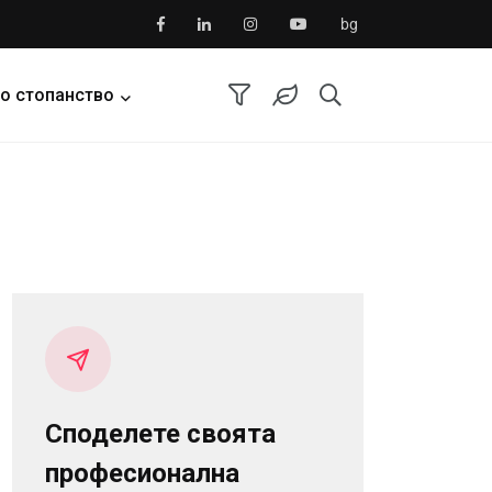
bg
о стопанство
Споделете своята
професионална