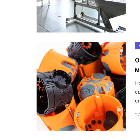
О
м
Н
с
с
27