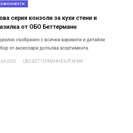
КОМПОНЕНТИ
ова серия конзоли за кухи стени и
азилка от ОБО Беттерманн
деално съобразен с всички варианти и детайли
абор от аксесоари допълва асортимента.
.
.04.2022
ОБО БЕТТЕРМАНН БЪЛГАРИЯ