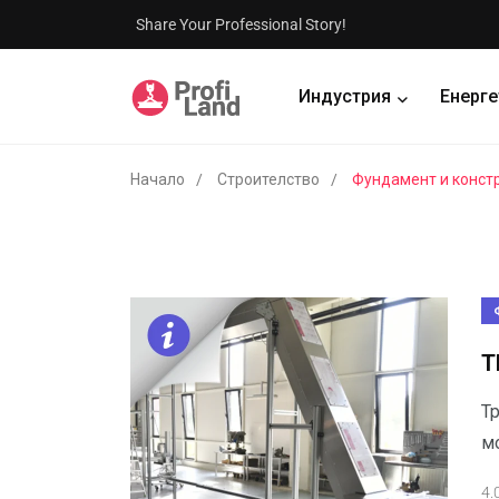
Share Your Professional Story!
Индустрия
Енерге
Начало
Строителство
Фундамент и конст
Т
Т
м
4.