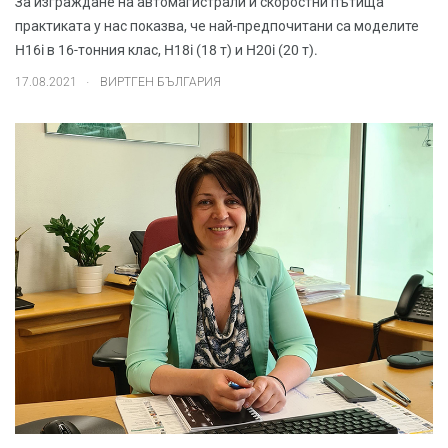
За изграждане на автомагистрали и скоростни пътища
практиката у нас показва, че най-предпочитани са моделите
H16i в 16-тонния клас, H18i (18 т) и H20i (20 т).
.
17.08.2021
ВИРТГЕН БЪЛГАРИЯ