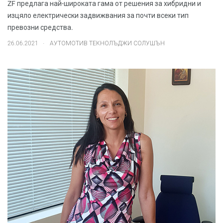
ZF предлага най-широката гама от решения за хибридни и
изцяло електрически задвижвания за почти всеки тип
превозни средства.
.
26.06.2021
АУТОМОТИВ ТЕКНОЛЪДЖИ СОЛУШЪН