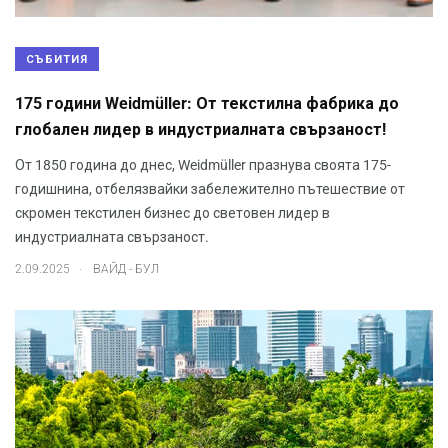
СЪБИТИЯ
175 години Weidmüller: От текстилна фабрика до
глобален лидер в индустриалната свързаност!
От 1850 година до днес, Weidmüller празнува своята 175-
годишнина, отбелязвайки забележително пътешествие от
скромен текстилен бизнес до световен лидер в
индустриалната свързаност.
.
2.09.2025
ВАЙД - БУЛ