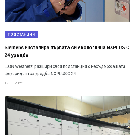
ПОДСТАНЦИИ
Siemens инсталира първата си екологична NXPLUS C
24 уредба
E.ON Westnetz, разшири своя подстанция с несъдържащата
флуориден газ уредба NXPLUS C 24
17.01.2022