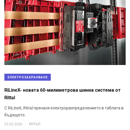
ЕЛЕКТРОЗАХРАНВАНЕ
RiLineX- новата 60-милиметрова шинна система от
Rittal
С RiLineX, Rittal пренася електроразпределението в таблата в
бъдещето.
.
25.05.2026
РИТАЛ