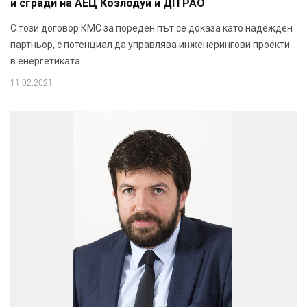
и сгради на АЕЦ Козлодуй и ДП РАО
С този договор КМС за пореден път се доказа като надежден
партньор, с потенциал да управлява инженерингови проекти
в енергетиката
11.02.2021