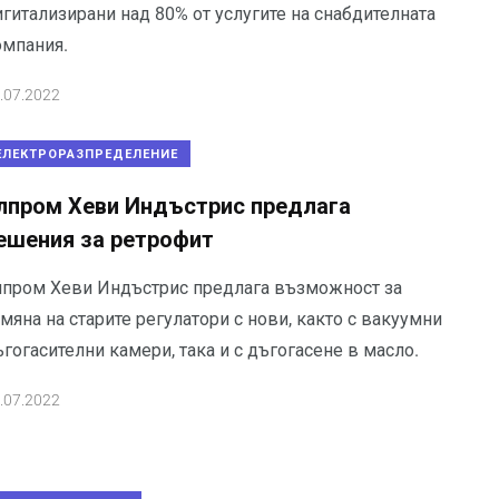
гитализирани над 80% от услугите на снабдителната
омпания.
.07.2022
ЕЛЕКТРОРАЗПРЕДЕЛЕНИЕ
лпром Хеви Индъстрис предлага
ешения за ретрофит
лпром Хеви Индъстрис предлага възможност за
мяна на старите регулатори с нови, както с вакуумни
гогасителни камери, така и с дъгогасене в масло.
.07.2022