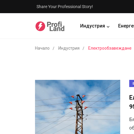
Share Your Professional Story!
Индустрия
Енерге
Начало
Индустрия
Електрообзавеждане
Е
9
Б
о