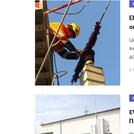
Е
о
Ц
ви
до
9.
E
П