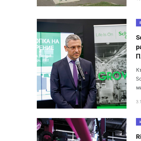
S
р
П
К
Sc
м
3.
R