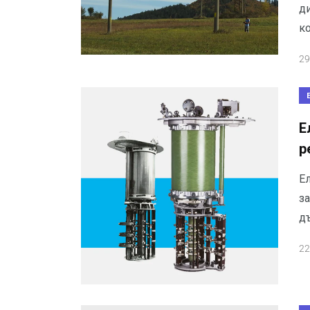
ди
к
29
Е
р
Е
за
дъ
22