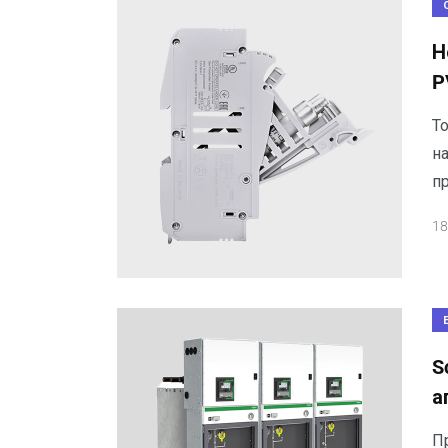
Н
P
Т
на
п
18
S
а
П