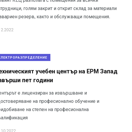
овият КЕЦ разполага с помещения за всички
трудници, голям закрит и открит склад за материали
 авариен резерв, както и обслужващи помещения.
12.2022
ЕЛЕКТРОРАЗПРЕДЕЛЕНИЕ
ехническият учебен център на ЕРМ Запад
авърши пет години
ентърът е лицензиран за извършване и
достоверяване на професионално обучение и
ридобиване на степен на професионална
валификация
.10.2022