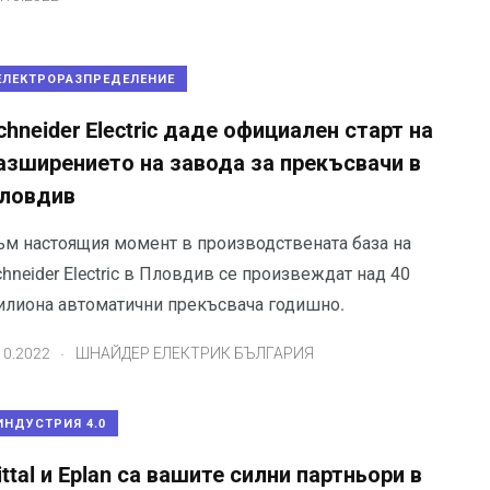
ЕЛЕКТРОРАЗПРЕДЕЛЕНИЕ
chneider Electric даде официален старт на
азширението на завода за прекъсвачи в
ловдив
ъм настоящия момент в производствената база на
hneider Electric в Пловдив се произвеждат над 40
илиона автоматични прекъсвача годишно.
.
10.2022
ШНАЙДЕР ЕЛЕКТРИК БЪЛГАРИЯ
ИНДУСТРИЯ 4.0
ittal и Eplan са вашите силни партньори в