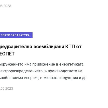
08.2023
ЕЛЕКТРОАПАРАТУРА
редварително асемблирани КТП от
ЕОПЕТ
ъоръжението има приложение в енергетиката,
лектроразпределението, в производството на
ъзобновяема енергия, в минната индустрия и др.
.06.2023