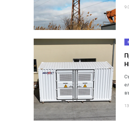
9.
П
Н
С
е
в
13