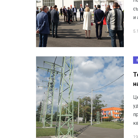
Н
съ
и
5.
Т
н
Ц
у
п
к
19