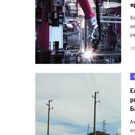
е
Вз
и
ра
28
Е
р
Б
А
е