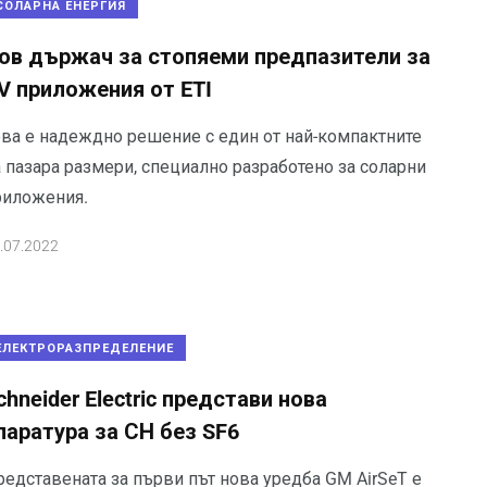
СОЛАРНА ЕНЕРГИЯ
ов държач за стопяеми предпазители за
V приложения от ETI
ова е надеждно решение с един от най-компактните
 пазара размери, специално разработено за соларни
риложения.
.07.2022
ЕЛЕКТРОРАЗПРЕДЕЛЕНИЕ
chneider Electric представи нова
паратура за СН без SF6
редставената за първи път нова уредба GM AirSeT е