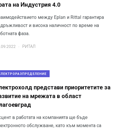
рата на Индустрия 4.0
аимодействието между Eplan и Rittal гарантира
здръжливост и висока наличност по време на
ботната фаза.
.
.09.2022
РИТАЛ
ЕЛЕКТРОРАЗПРЕДЕЛЕНИЕ
лектрохолд представи приоритетите за
азвитие на мрежата в област
лагоевград
кцент в работата на компанията ще бъде
лектронното обслужване, като към момента са