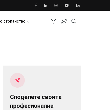
bg
о стопанство
Споделете своята
професионална