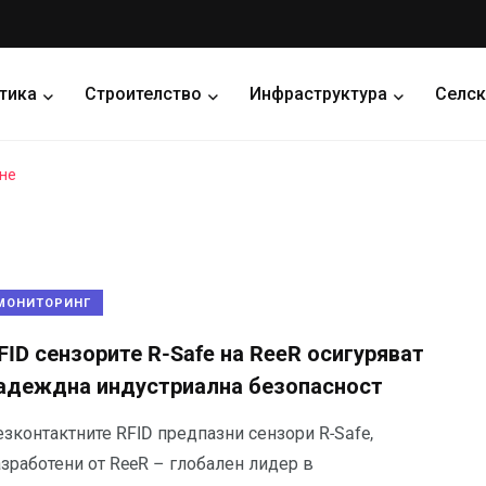
тика
Строителство
Инфраструктура
Селск
не
МОНИТОРИНГ
FID сензорите R-Safe на ReeR осигуряват
адеждна индустриална безопасност
зконтактните RFID предпазни сензори R-Safe,
азработени от ReeR – глобален лидер в