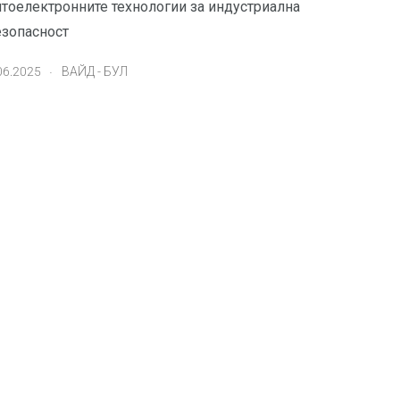
птоелектронните технологии за индустриална
езопасност
.
06.2025
ВАЙД - БУЛ