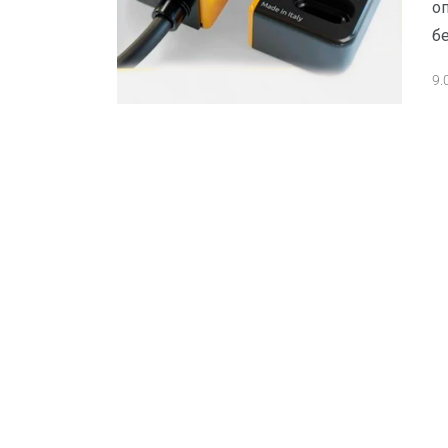
о
б
9.