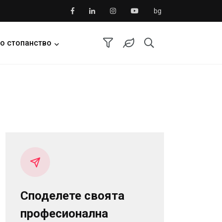
bg
о стопанство
Споделете своята
професионална