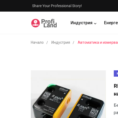
Share Your Professional Story!
Индустрия
Енерге
Начало
Индустрия
Автоматика и измерва
R
н
Бе
р